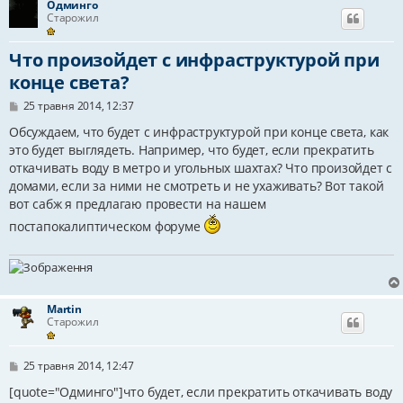
Одминго
Старожил
Что произойдет с инфраструктурой при
конце света?
П
25 травня 2014, 12:37
о
в
Обсуждаем, что будет с инфраструктурой при конце света, как
і
это будет выглядеть. Например, что будет, если прекратить
д
откачивать воду в метро и угольных шахтах? Что произойдет с
о
м
домами, если за ними не смотреть и не ухаживать? Вот такой
л
вот сабж я предлагаю провести на нашем
е
н
постапокалиптическом форуме
н
я
Martin
Старожил
П
25 травня 2014, 12:47
о
в
[quote="Одминго"]что будет, если прекратить откачивать воду
і