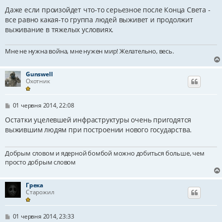
о
в
Даже если произойдет что-то серьезное после Конца Света -
і
все равно какая-то группа людей выживет и продолжит
д
выживание в тяжелых условиях.
о
м
л
е
Мне не нужна война, мне нужен мир! Желательно, весь.
н
н
я
Gunswell
Охотник
П
01 червня 2014, 22:08
о
в
Остатки уцелевшей инфраструктуры очень пригодятся
і
выжившим людям при построении нового государства.
д
о
м
Добрым словом и ядерной бомбой можно добиться больше, чем
л
е
просто добрым словом
н
н
я
Грека
Старожил
П
01 червня 2014, 23:33