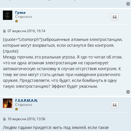
м
л
е
Грека
н
Старожил
н
я
П
07 вересня 2016, 16:14
о
в
[quote="Litomorph"]заброшенные атомные электростанции,
і
которые могут взорваться, если останутся без контроля.
д
[/quote]
о
м
Между прочим, это реальная угроза. Я где-то читал об этом,
л
что ни одна атомная электростанция не гарантирует
е
н
автоматическую остановку в случае отсутствия контроля. К
н
тому же они могут стать целью при наведении различного
я
оружия. Представляете, что будет, если бомбануть в одну
такую электростанцию? Эффект будет ужасным.
F.E.A.R.M.A.N.
Старожил
П
10 вересня 2016, 13:56
о
в
Людям годами придется жить под землей, если такое
і