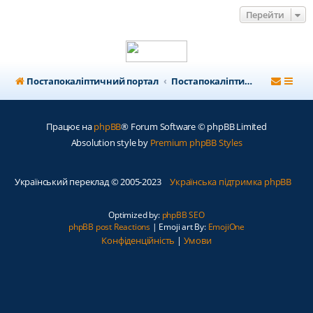
Перейти
Постапокаліптичний портал
Постапокаліптичний форум
Працює на
phpBB
® Forum Software © phpBB Limited
Absolution style by
Premium phpBB Styles
Український переклад © 2005-2023
Українська підтримка phpBB
Optimized by:
phpBB SEO
phpBB post Reactions
| Emoji art By:
EmojiOne
Конфіденційність
|
Умови