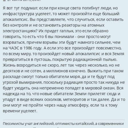
о
в
Я вот тут подумал: если при конце света погибнут люди, но
і
инфраструктура уцелеет, то может произойти еще больший
д
апокалипсис. Вы представляете, что случиться, если оставить
о
м
без контроля и не остановить реакторы на атомных
л
электростанциях? Их придет гаплык, это если образно
е
н
говорить, то есть что б вы понимали - они просто могут
н
взорваться, причем взрывы эти будут намного сильнее, чем
я
на ЧАЭС в 1986 году. А если это все произойдет повсеместно,
по всему миру, то произойдет новый апокалипсис и вся Земля
превратиться в пустошь, покрытую радиационной пылью.
Жизнь возродиться не скоро, лет так через несколько, но не
десятков и не сотен, а миллионов конечно. Выжить при таком
раскладе смогут только обитатели моря, да и те будут под
угрозой вымирания, поскольку радиация просто так никуда не
будет уходить, она непременно попадет в мировой океан. Вся
надежда на то, что новые обитатели Земли прилетят сюда и
упадут в виде всяких осколков, метеоритов и так далее. Да и то
они могут не пройти через нашу атмосферу, если та к тому
времени уцелеет.
Пессимисты учат английский, оптимисты китайский, а современники