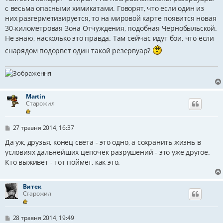
д
с весьма опасными химикатами. Говорят, что если один из
о
м
них разгерметизируется, то на мировой карте появится новая
л
30-километровая Зона Отчуждения, подобная Чернобыльской.
е
н
Не знаю, насколько это правда. Там сейчас идут бои, что если
н
я
снарядом подорвет один такой резервуар?
Martin
Старожил
П
27 травня 2014, 16:37
о
в
Да уж, друзья, конец света - это одно, а сохранить жизнь в
і
условиях дальнейших цепочек разрушений - это уже другое.
д
Кто выживет - тот поймет, как это.
о
м
л
е
Витек
н
Старожил
н
я
П
28 травня 2014, 19:49