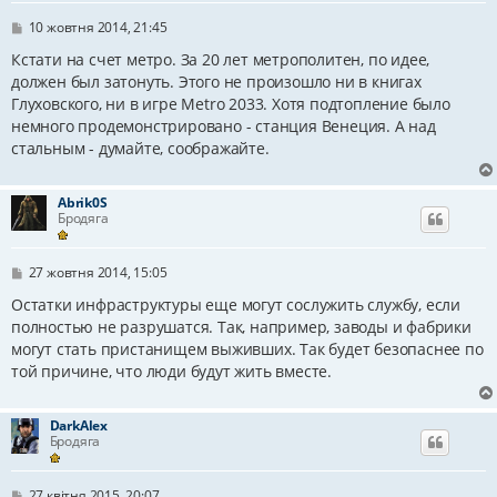
П
10 жовтня 2014, 21:45
о
в
Кстати на счет метро. За 20 лет метрополитен, по идее,
і
должен был затонуть. Этого не произошло ни в книгах
д
Глуховского, ни в игре Metro 2033. Хотя подтопление было
о
м
немного продемонстрировано - станция Венеция. А над
л
стальным - думайте, соображайте.
е
н
н
я
Abrik0S
Бродяга
П
27 жовтня 2014, 15:05
о
в
Остатки инфраструктуры еще могут сослужить службу, если
і
полностью не разрушатся. Так, например, заводы и фабрики
д
могут стать пристанищем выживших. Так будет безопаснее по
о
м
той причине, что люди будут жить вместе.
л
е
н
DarkAlex
н
Бродяга
я
П
27 квітня 2015, 20:07