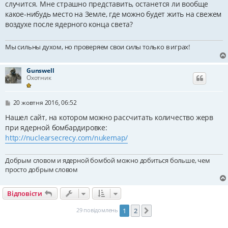
случится. Мне страшно представить, останется ли вообще
д
какое-нибудь место на Земле, где можно будет жить на свежем
о
м
воздухе после ядерного конца света?
л
е
н
Мы сильны духом, но проверяем свои силы только в играх!
н
я
Gunswell
Охотник
П
20 жовтня 2016, 06:52
о
в
Нашел сайт, на котором можно рассчитать количество жерв
і
при ядерной бомбардировке:
д
http://nuclearsecrecy.com/nukemap/
о
м
л
е
Добрым словом и ядерной бомбой можно добиться больше, чем
н
просто добрым словом
н
я
Відповісти
29 повідомлень
1
2
Далі