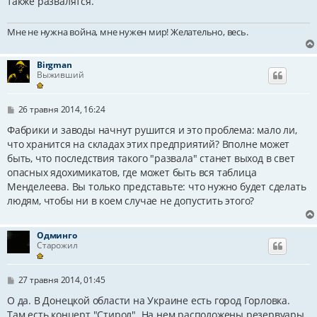
также развалятся.
Мне не нужна война, мне нужен мир! Желательно, весь.
Birgman
Выживший
П
26 травня 2014, 16:24
о
в
Фабрики и заводы начнут рушится и это проблема: мало ли,
і
что хранится на складах этих предприятий? Вполне может
д
быть, что последствия такого "развала" станет выход в свет
о
м
опасных ядохимикатов, где может быть вся таблица
л
Менделеева. Вы только представьте: что нужно будет сделать
е
н
людям, чтобы ни в коем случае не допустить этого?
н
я
Одминго
Старожил
П
27 травня 2014, 01:45
о
в
О да. В Донецкой области на Украине есть город Горловка.
і
Там есть концерт "Стирол". На нем расположены резервуары