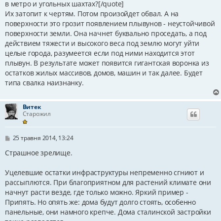
в метро и угольных шахтах?[/quote]
д
Их затопит к чертям. Потом произойдет обвал. А на
о
м
поверхности это грозит появлением плывунов - неустойчивой
л
поверхности земли. Она начнет буквально проседать, а под
е
н
действием тяжести и высокого веса под землю могут уйти
н
целые города, разумеется если под ними находится этот
я
плывун. В результате может появится гигантская воронка из
остатков жилых массивов, домов, машин и так далее. Будет
типа свалка наизнанку.
Витек
Старожил
П
25 травня 2014, 13:24
о
в
Страшное зрелище.
і
д
Уцелевшие остатки инфраструктуры непременно сгниют и
о
м
рассыплются. При благоприятном для растений климате они
л
начнут расти везде, где только можно. Яркий пример -
е
н
Припять. Но опять же: дома будут долго стоять, особенно
н
панельные, они намного крепче. Дома сталинской застройки
я