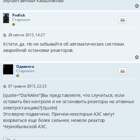
изучают автомат Калашникова!
Profick
Старожил
П
28 квітня 2015, 14:27
о
в
Кстати, да. Но не забывайте об автоматических системах
і
аварийной остановки реакторов.
д
о
м
л
Одминго
е
Старожил
н
н
я
П
07 травня 2015, 22:23
о
в
[quote="DarkAlex"]Вы представляете, что случиться, если
і
оставить без контроля и не остановить реакторы на атомных
д
электростанциях?[/quote]
о
м
Это верно подмечено. Причем некоторые АЭС могут
л
взорваться еще более сильнее, нежели реактор
е
н
Чернобыльской АЭС.
н
я