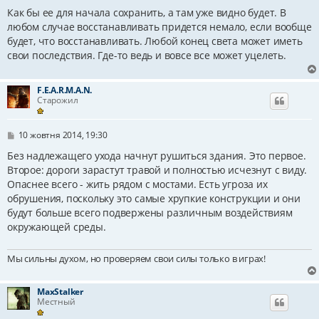
о
в
Как бы ее для начала сохранить, а там уже видно будет. В
і
любом случае восстанавливать придется немало, если вообще
д
будет, что восстанавливать. Любой конец света может иметь
о
м
свои последствия. Где-то ведь и вовсе все может уцелеть.
л
е
н
F.E.A.R.M.A.N.
н
Старожил
я
П
10 жовтня 2014, 19:30
о
в
Без надлежащего ухода начнут рушиться здания. Это первое.
і
Второе: дороги зарастут травой и полностью исчезнут с виду.
д
Опаснее всего - жить рядом с мостами. Есть угроза их
о
м
обрушения, поскольку это самые хрупкие конструкции и они
л
будут больше всего подвержены различным воздействиям
е
н
окружающей среды.
н
я
Мы сильны духом, но проверяем свои силы только в играх!
MaxStalker
Местный