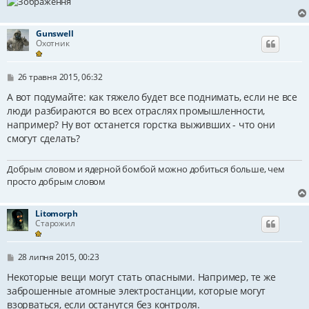
Gunswell
Охотник
П
26 травня 2015, 06:32
о
в
А вот подумайте: как тяжело будет все поднимать, если не все
і
люди разбираются во всех отраслях промышленности,
д
например? Ну вот останется горстка выживших - что они
о
м
смогут сделать?
л
е
н
Добрым словом и ядерной бомбой можно добиться больше, чем
н
просто добрым словом
я
Litomorph
Старожил
П
28 липня 2015, 00:23
о
в
Некоторые вещи могут стать опасными. Например, те же
і
заброшенные атомные электростанции, которые могут
д
взорваться, если останутся без контроля.
о