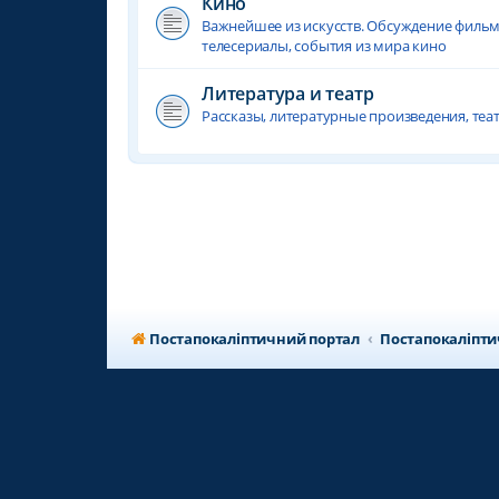
Кино
Важнейшее из искусств. Обсуждение фильмо
телесериалы, события из мира кино
Литература и театр
Рассказы, литературные произведения, те
Постапокаліптичний портал
Постапокаліпт