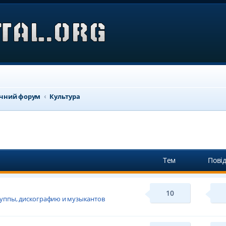
ичний форум
Культура
Тем
Пові
10
уппы, дискографию и музыкантов