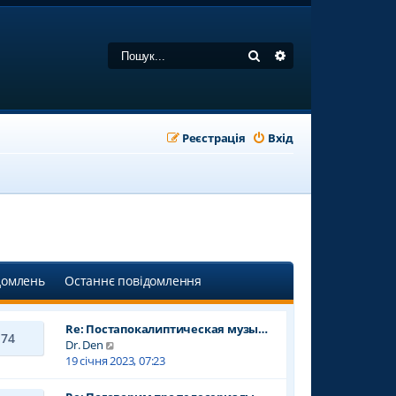
Пошук
Розширений пошу
Реєстрація
Вхід
домлень
Останнє повідомлення
Re: Постапокалиптическая музы…
74
П
Dr. Den
е
19 січня 2023, 07:23
р
е