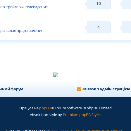
10
в, трейлеры, телевидение,
4
атральные представления
ичний форум
Зв'язок з адміністрацією
Працює на
phpBB
® Forum Software © phpBB Limited
Absolution style by
Premium phpBB Styles