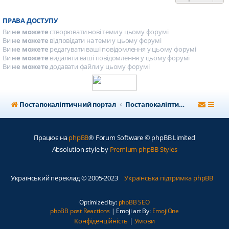
ПРАВА ДОСТУПУ
Ви
не можете
створювати нові теми у цьому форумі
Ви
не можете
відповідати на теми у цьому форумі
Ви
не можете
редагувати ваші повідомлення у цьому форумі
Ви
не можете
видаляти ваші повідомлення у цьому форумі
Ви
не можете
додавати файли у цьому форумі
Постапокаліптичний портал
Постапокаліптичний форум
Працює на
phpBB
® Forum Software © phpBB Limited
Absolution style by
Premium phpBB Styles
Український переклад © 2005-2023
Українська підтримка phpBB
Optimized by:
phpBB SEO
phpBB post Reactions
| Emoji art By:
EmojiOne
Конфіденційність
|
Умови