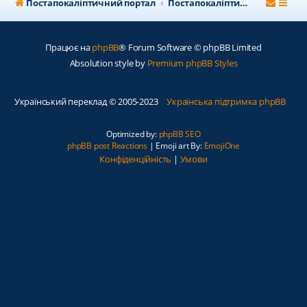
Постапокаліптичний портал
Постапокаліптичний форум
Працює на
phpBB
® Forum Software © phpBB Limited
Absolution style by
Premium phpBB Styles
Український переклад © 2005-2023
Українська підтримка phpBB
Optimized by:
phpBB SEO
phpBB post Reactions
| Emoji art By:
EmojiOne
Конфіденційність
|
Умови