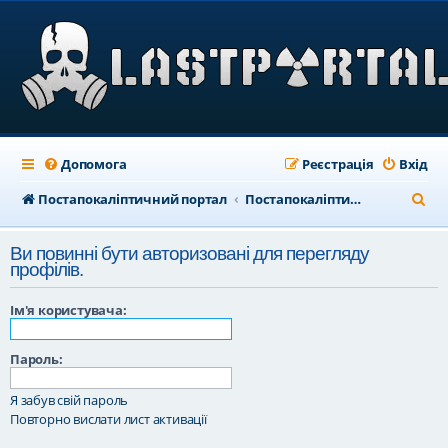
Допомога
Реєстрація
Вхід
П
Постапокаліптичний портал
Постапокаліптичний форум
о
Ви повинні бути авторизовані для перегляду
ш
профілів.
у
Ім'я користувача:
к
Пароль:
Я забув свій пароль
Повторно вислати лист активації