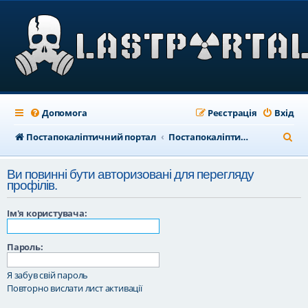
Допомога
Реєстрація
Вхід
П
Постапокаліптичний портал
Постапокаліптичний форум
о
Ви повинні бути авторизовані для перегляду
ш
профілів.
у
Ім'я користувача:
к
Пароль:
Я забув свій пароль
Повторно вислати лист активації