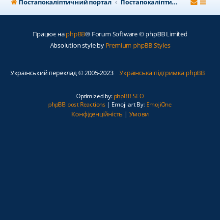
Постапокаліптичний портал
Постапокаліптичний форум
Працює на
phpBB
® Forum Software © phpBB Limited
Absolution style by
Premium phpBB Styles
Український переклад © 2005-2023
Українська підтримка phpBB
Optimized by:
phpBB SEO
phpBB post Reactions
| Emoji art By:
EmojiOne
Конфіденційність
|
Умови