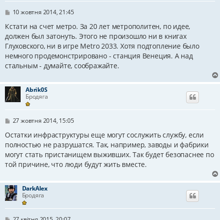
П
10 жовтня 2014, 21:45
о
в
Кстати на счет метро. За 20 лет метрополитен, по идее,
і
должен был затонуть. Этого не произошло ни в книгах
д
Глуховского, ни в игре Metro 2033. Хотя подтопление было
о
м
немного продемонстрировано - станция Венеция. А над
л
стальным - думайте, соображайте.
е
н
н
я
Abrik0S
Бродяга
П
27 жовтня 2014, 15:05
о
в
Остатки инфраструктуры еще могут сослужить службу, если
і
полностью не разрушатся. Так, например, заводы и фабрики
д
могут стать пристанищем выживших. Так будет безопаснее по
о
м
той причине, что люди будут жить вместе.
л
е
н
DarkAlex
н
Бродяга
я
П
27 квітня 2015, 20:07