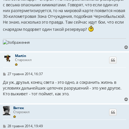
д
с весьма опасными химикатами. Говорят, что если один из
о
м
них разгерметизируется, то на мировой карте появится новая
л
30-километровая Зона Отчуждения, подобная Чернобыльской.
е
н
Не знаю, насколько это правда. Там сейчас идут бои, что если
н
я
снарядом подорвет один такой резервуар?
Martin
Старожил
П
27 травня 2014, 16:37
о
в
Да уж, друзья, конец света - это одно, а сохранить жизнь в
і
условиях дальнейших цепочек разрушений - это уже другое.
д
Кто выживет - тот поймет, как это.
о
м
л
е
Витек
н
Старожил
н
я
П
28 травня 2014, 19:49