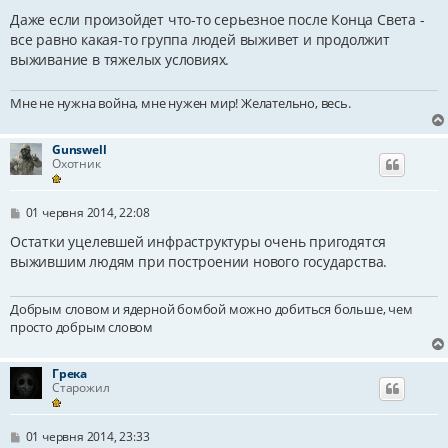
о
в
Даже если произойдет что-то серьезное после Конца Света -
і
все равно какая-то группа людей выживет и продолжит
д
выживание в тяжелых условиях.
о
м
л
е
Мне не нужна война, мне нужен мир! Желательно, весь.
н
н
я
Gunswell
Охотник
П
01 червня 2014, 22:08
о
в
Остатки уцелевшей инфраструктуры очень пригодятся
і
выжившим людям при построении нового государства.
д
о
м
Добрым словом и ядерной бомбой можно добиться больше, чем
л
е
просто добрым словом
н
н
я
Грека
Старожил
П
01 червня 2014, 23:33