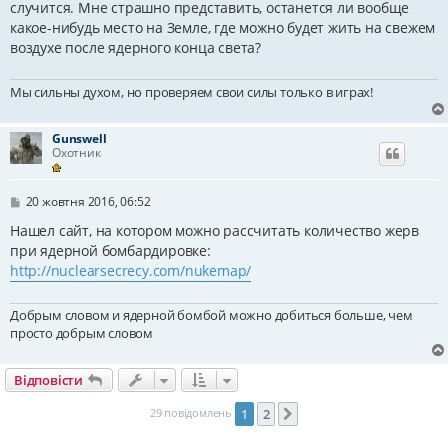
случится. Мне страшно представить, останется ли вообще
д
какое-нибудь место на Земле, где можно будет жить на свежем
о
м
воздухе после ядерного конца света?
л
е
н
Мы сильны духом, но проверяем свои силы только в играх!
н
я
Gunswell
Охотник
П
20 жовтня 2016, 06:52
о
в
Нашел сайт, на котором можно рассчитать количество жерв
і
при ядерной бомбардировке:
д
http://nuclearsecrecy.com/nukemap/
о
м
л
е
Добрым словом и ядерной бомбой можно добиться больше, чем
н
просто добрым словом
н
я
Відповісти
29 повідомлень
1
2
Далі