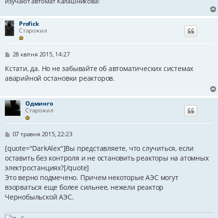
изучают автомат Калашникова!
Profick
Старожил
П
28 квітня 2015, 14:27
о
в
Кстати, да. Но не забывайте об автоматических системах
і
аварийной остановки реакторов.
д
о
м
л
Одминго
е
Старожил
н
н
я
П
07 травня 2015, 22:23
о
в
[quote="DarkAlex"]Вы представляете, что случиться, если
і
оставить без контроля и не остановить реакторы на атомных
д
электростанциях?[/quote]
о
м
Это верно подмечено. Причем некоторые АЭС могут
л
взорваться еще более сильнее, нежели реактор
е
н
Чернобыльской АЭС.
н
я