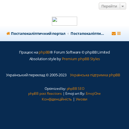
Перейти
Постапокаліптичний портал
Постапокаліптичний форум
Працює на
phpBB
® Forum Software © phpBB Limited
Absolution style by
Premium phpBB Styles
Український переклад © 2005-2023
Українська підтримка phpBB
Optimized by:
phpBB SEO
phpBB post Reactions
| Emoji art By:
EmojiOne
Конфіденційність
|
Умови