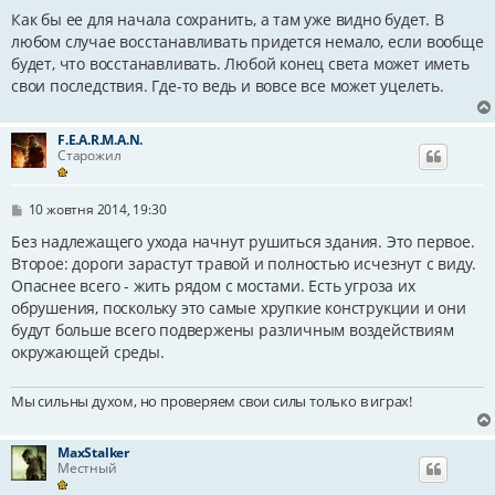
о
в
Как бы ее для начала сохранить, а там уже видно будет. В
і
любом случае восстанавливать придется немало, если вообще
д
будет, что восстанавливать. Любой конец света может иметь
о
м
свои последствия. Где-то ведь и вовсе все может уцелеть.
л
е
н
F.E.A.R.M.A.N.
н
Старожил
я
П
10 жовтня 2014, 19:30
о
в
Без надлежащего ухода начнут рушиться здания. Это первое.
і
Второе: дороги зарастут травой и полностью исчезнут с виду.
д
Опаснее всего - жить рядом с мостами. Есть угроза их
о
м
обрушения, поскольку это самые хрупкие конструкции и они
л
будут больше всего подвержены различным воздействиям
е
н
окружающей среды.
н
я
Мы сильны духом, но проверяем свои силы только в играх!
MaxStalker
Местный