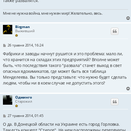
также развалятся.
Мне не нужна война, мне нужен мир! Желательно, весь.
Birgman
Выживший
П
26 травня 2014, 16:24
о
в
Фабрики и заводы начнут рушится и это проблема: мало ли,
і
что хранится на складах этих предприятий? Вполне может
д
быть, что последствия такого "развала" станет выход в свет
о
м
опасных ядохимикатов, где может быть вся таблица
л
Менделеева. Вы только представьте: что нужно будет сделать
е
н
людям, чтобы ни в коем случае не допустить этого?
н
я
Одминго
Старожил
П
27 травня 2014, 01:45
о
в
О да. В Донецкой области на Украине есть город Горловка.
і
Там есть концерт "Стирол". На нем расположены резервуары