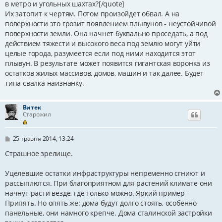
в метро и угольных шахтах?[/quote]
д
Их затопит к чертям. Потом произойдет обвал. А на
о
м
поверхности это грозит появлением плывунов - неустойчивой
л
поверхности земли. Она начнет буквально проседать, а под
е
н
действием тяжести и высокого веса под землю могут уйти
н
целые города, разумеется если под ними находится этот
я
плывун. В результате может появится гигантская воронка из
остатков жилых массивов, домов, машин и так далее. Будет
типа свалка наизнанку.
Витек
Старожил
П
25 травня 2014, 13:24
о
в
Страшное зрелище.
і
д
Уцелевшие остатки инфраструктуры непременно сгниют и
о
м
рассыплются. При благоприятном для растений климате они
л
начнут расти везде, где только можно. Яркий пример -
е
н
Припять. Но опять же: дома будут долго стоять, особенно
н
панельные, они намного крепче. Дома сталинской застройки
я