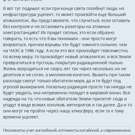
о
в
Я вот тут подумал: если при конце света погибнут люди, но
і
инфраструктура уцелеет, то может произойти еще больший
д
апокалипсис. Вы представляете, что случиться, если оставить
о
м
без контроля и не остановить реакторы на атомных
л
электростанциях? Их придет гаплык, это если образно
е
н
говорить, то есть что б вы понимали - они просто могут
н
взорваться, причем взрывы эти будут намного сильнее, чем
я
на ЧАЭС в 1986 году. А если это все произойдет повсеместно,
по всему миру, то произойдет новый апокалипсис и вся Земля
превратиться в пустошь, покрытую радиационной пылью.
Жизнь возродиться не скоро, лет так через несколько, но не
десятков и не сотен, а миллионов конечно. Выжить при таком
раскладе смогут только обитатели моря, да и те будут под
угрозой вымирания, поскольку радиация просто так никуда не
будет уходить, она непременно попадет в мировой океан. Вся
надежда на то, что новые обитатели Земли прилетят сюда и
упадут в виде всяких осколков, метеоритов и так далее. Да и то
они могут не пройти через нашу атмосферу, если та к тому
времени уцелеет.
Пессимисты учат английский, оптимисты китайский, а современники