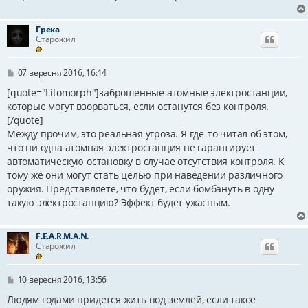
м
л
е
Грека
н
Старожил
н
я
П
07 вересня 2016, 16:14
о
в
[quote="Litomorph"]заброшенные атомные электростанции,
і
которые могут взорваться, если останутся без контроля.
д
[/quote]
о
м
Между прочим, это реальная угроза. Я где-то читал об этом,
л
что ни одна атомная электростанция не гарантирует
е
н
автоматическую остановку в случае отсутствия контроля. К
н
тому же они могут стать целью при наведении различного
я
оружия. Представляете, что будет, если бомбануть в одну
такую электростанцию? Эффект будет ужасным.
F.E.A.R.M.A.N.
Старожил
П
10 вересня 2016, 13:56
о
в
Людям годами придется жить под землей, если такое
і