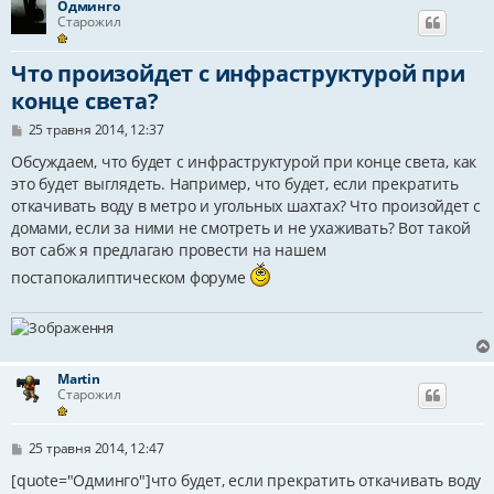
Одминго
Старожил
Что произойдет с инфраструктурой при
конце света?
П
25 травня 2014, 12:37
о
в
Обсуждаем, что будет с инфраструктурой при конце света, как
і
это будет выглядеть. Например, что будет, если прекратить
д
откачивать воду в метро и угольных шахтах? Что произойдет с
о
м
домами, если за ними не смотреть и не ухаживать? Вот такой
л
вот сабж я предлагаю провести на нашем
е
н
постапокалиптическом форуме
н
я
Martin
Старожил
П
25 травня 2014, 12:47
о
в
[quote="Одминго"]что будет, если прекратить откачивать воду
і