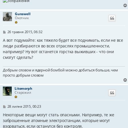
Gunswell
Охотник
П
26 травня 2015, 06:32
о
в
А вот подумайте: как тяжело будет все поднимать, если не все
і
люди разбираются во всех отраслях промышленности,
д
например? Ну вот останется горстка выживших - что они
о
м
смогут сделать?
л
е
н
Добрым словом и ядерной бомбой можно добиться больше, чем
н
просто добрым словом
я
Litomorph
Старожил
П
28 липня 2015, 00:23
о
в
Некоторые вещи могут стать опасными. Например, те же
і
заброшенные атомные электростанции, которые могут
д
взорваться, если останутся без контроля.
о