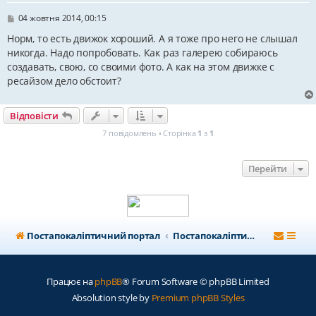
П
04 жовтня 2014, 00:15
о
в
Норм, то есть движок хороший. А я тоже про него не слышал
і
никогда. Надо попробовать. Как раз галерею собираюсь
д
создавать, свою, со своими фото. А как на этом движке с
о
м
ресайзом дело обстоит?
л
е
н
Відповісти
н
я
7 повідомлень • Сторінка
1
з
1
Перейти
Постапокаліптичний портал
Постапокаліптичний форум
Працює на
phpBB
® Forum Software © phpBB Limited
Absolution style by
Premium phpBB Styles