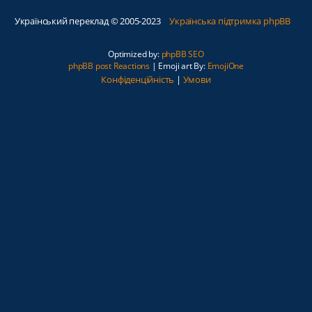
Український переклад © 2005-2023
Українська підтримка phpBB
Optimized by:
phpBB SEO
phpBB post Reactions
| Emoji art By:
EmojiOne
Конфіденційність
|
Умови