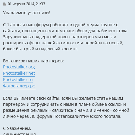
П
01 червня 2014, 21:33
о
в
Уважаемые участники!
і
д
С 1 апреля наш форум работает в одной медиа-группе с
о
м
сайтами, посвященными тематике обоев для рабочего стола.
л
Заручившись поддержкой новых партнеров мы смогли
е
н
расширить сферы нашей активности и перейти на новый,
н
более быстрый и надежный хостинг.
я
Вот список наших партнеров:
Photostalker.org
Photostalker.net
Photostalker.ru
Фотосталкер.рф
Если Вы имеете свои сайты, если Вы желаете стать нашим
партнером и сотрудничать с нами в плане обмена ссылок и
размещения рекламы - свяжитесь с нами, а именно - со мной
лично через ЛС форума Постапокалиптического портала.
С Уважением,
Администрация.