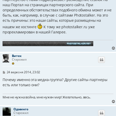
м
наш Портал на страницах партнерского сайта. При
л
определенных обстоятельствах подобного обмена может и не
е
н
быть, как, например, в случае с сайтами Photostalker. На это
н
есть причины: это наши сайты, которые размещены на
я
нашем же хостинге
К тому же photostalker.ru уже
прорекламирован в нашей Галерее.
Витек
Старожил
П
24 вересня 2014, 23:02
о
в
Почему именно эта медиа-группа? Другие сайты-партнеры
і
есть или только они?
д
о
м
Мне не нужна война, мне нужен мир! Желательно, весь.
л
е
н
н
Одминго
я
Старожил