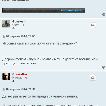
Gunswell
Охотник
П
01 червня 2014, 22:05
о
в
Игровые сайты тоже могут стать партнерами?
і
д
о
м
Добрым словом и ядерной бомбой можно добиться больше, чем
л
е
просто добрым словом
н
н
я
Ghostalker
Начальник
П
02 червня 2014, 21:31
о
в
Да, но разумеется по предварительной заявке.
і
д
Партнерство с нами подразумевает размещение ссылок на
о