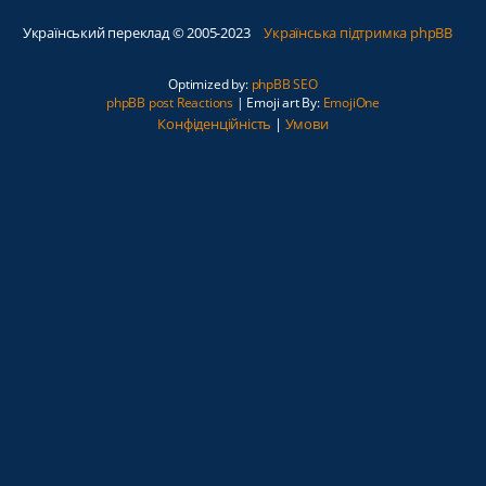
Український переклад © 2005-2023
Українська підтримка phpBB
Optimized by:
phpBB SEO
phpBB post Reactions
| Emoji art By:
EmojiOne
Конфіденційність
|
Умови