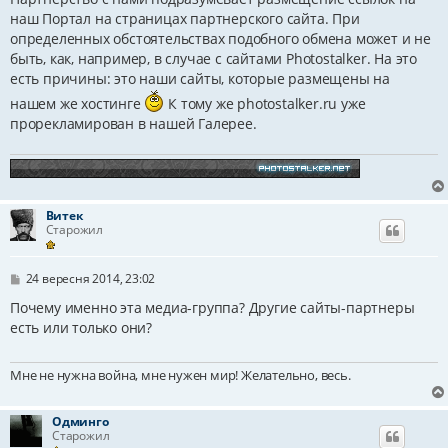
м
наш Портал на страницах партнерского сайта. При
л
определенных обстоятельствах подобного обмена может и не
е
н
быть, как, например, в случае с сайтами Photostalker. На это
н
есть причины: это наши сайты, которые размещены на
я
нашем же хостинге
К тому же photostalker.ru уже
прорекламирован в нашей Галерее.
Витек
Старожил
П
24 вересня 2014, 23:02
о
в
Почему именно эта медиа-группа? Другие сайты-партнеры
і
есть или только они?
д
о
м
Мне не нужна война, мне нужен мир! Желательно, весь.
л
е
н
н
Одминго
я
Старожил