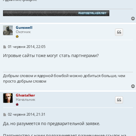
Gunswell
Охотник
П
01 червня 2014, 22:05
о
в
Игровые сайты тоже могут стать партнерами?
і
д
о
м
Добрым словом и ядерной бомбой можно добиться больше, чем
л
е
просто добрым словом
н
н
я
Ghostalker
Начальник
П
02 червня 2014, 21:31
о
в
Да, но разумеется по предварительной заявке.
і
д
Партнерство с нами подразумевает размещение ссылок на
о