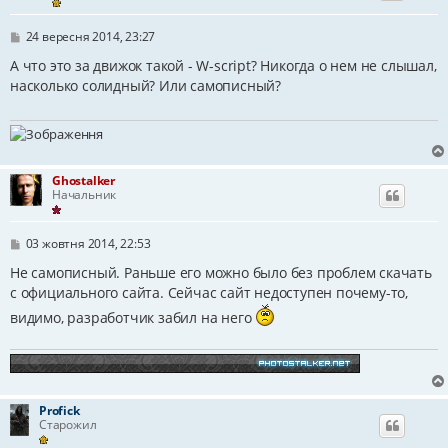
П
24 вересня 2014, 23:27
о
в
А что это за движок такой - W-script? Никогда о нем не слышал,
і
насколько солидный? Или самописный?
д
о
м
л
е
н
н
Ghostalker
я
Начальник
П
03 жовтня 2014, 22:53
о
в
Не самописный. Раньше его можно было без проблем скачать
і
с официального сайта. Сейчас сайт недоступен почему-то,
д
о
видимо, разработчик забил на него
м
л
е
н
н
я
Profick
Старожил