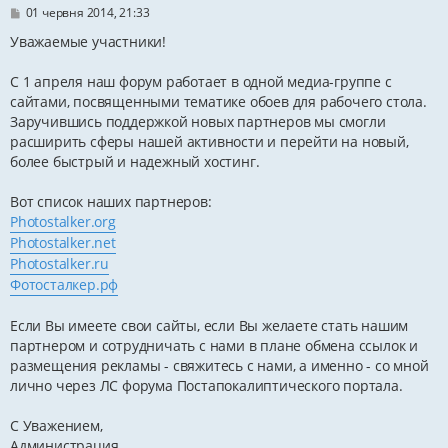
П
01 червня 2014, 21:33
о
в
Уважаемые участники!
і
д
С 1 апреля наш форум работает в одной медиа-группе с
о
м
сайтами, посвященными тематике обоев для рабочего стола.
л
Заручившись поддержкой новых партнеров мы смогли
е
н
расширить сферы нашей активности и перейти на новый,
н
более быстрый и надежный хостинг.
я
Вот список наших партнеров:
Photostalker.org
Photostalker.net
Photostalker.ru
Фотосталкер.рф
Если Вы имеете свои сайты, если Вы желаете стать нашим
партнером и сотрудничать с нами в плане обмена ссылок и
размещения рекламы - свяжитесь с нами, а именно - со мной
лично через ЛС форума Постапокалиптического портала.
С Уважением,
Администрация.