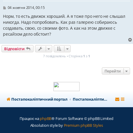
П
04 жовтня 2014, 00:15
о
в
Норм, то есть движок хороший. А я тоже про него не слышал
і
никогда. Надо попробовать. Как раз галерею собираюсь
д
создавать, свою, со своими фото. А как на этом движке с
о
м
ресайзом дело обстоит?
л
е
н
Відповісти
н
я
7 повідомлень • Сторінка
1
з
1
Перейти
Постапокаліптичний портал
Постапокаліптичний форум
Працює на
phpBB
® Forum Software © phpBB Limited
Absolution style by
Premium phpBB Styles