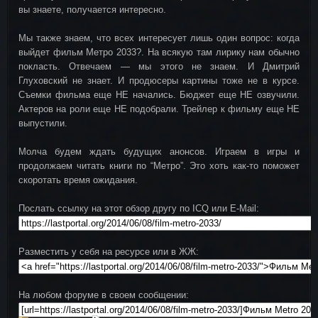
вы знаете, получается интересно.
Мы также знаем, что всех интересует лишь один вопрос: когда
выйдет фильм Метро 2033?. На всякую там лирику нам обычно
покласть. Отвечаем — мы этого не знаем. И Дмитрий
Глуховский не знает. И продюсеры картины тоже не в курсе.
Съемки фильма еще НЕ начались. Бюджет еще НЕ озвучили.
Актеров на роли еще НЕ подобрали. Трейлер к фильму еще НЕ
выпустили.
Молча будем ждать будущих анонсов. Играем в игры и
продолжаем читать книги по “Метро”. Это хоть как-то поможет
скоротать время ожидания.
Послать ссылку на этот обзор другу по ICQ или E-Mail:
Разместить у себя на ресурсе или в ЖЖ:
На любом форуме в своем сообщении: