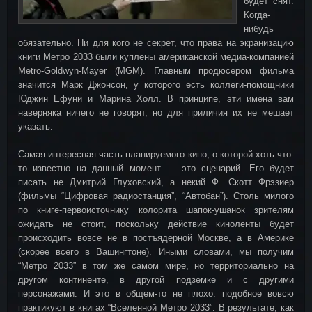
будет снят.
Когда-
нибудь
обязательно. Ни для кого не секрет, что права на экранизацию
книги Метро 2033 были куплены американской медиа-компанией
Metro-Goldwyn-Mayer (MGM). Главным продюсером фильма
значится Марк Джонсон, у которого есть коллеги-помощники
Юджин Ефуни и Марина Холл. В принципе, эти имена вам
наверняка ничего не говорят, но для приличия их не мешает
указать.
Самая интересная часть планируемого кино, о которой хоть что-
то известно на данный момент — это сценарий. Его будет
писать не Дмитрий Глуховский, а некий Ф. Скотт Фрэзиер
(фильмы “Цифровая радиостанция”, “Автобан”). Столь милого
по книге-первоисточнику колорита шапок-ушанок зрителям
ожидать не стоит, поскольку действие киноленты будет
происходить вовсе не в постъядерной Москве, а в Америке
(скорее всего в Вашингтоне). Иными словами, мы получим
“Метро 2033” в том же самом мире, но территориально на
другом континенте, в другой подземке и с другими
персонажами. И это в общем-то не плохо: подобное вовсю
практикуют в книгах “Вселенной Метро 2033”. В результате, как