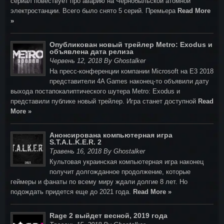
сериал повествует про аварию на Чернобыльской атомной
электростанции. Всего было снято 5 серий. Премьера
Read More
»
Опубликован новый трейлер Metro: Exodus и
объявлена дата релиза
Червень 12, 2018 By Ghostalker
На пресс-конференции компании Microsoft на E3 2018
представители 4A Games наконец-то объявили дату
выхода постапокалиптического шутера Metro: Exodus и
представили публике новый трейлер. Игра станет доступной
Read
More »
Анонсирована компьютерная игра
S.T.A.L.K.E.R. 2
Травень 16, 2018 By Ghostalker
Культовая украинская компьютерная игра наконец
получит долгожданное продолжение, которые
геймеры и фанаты по всему миру ждали долгие 8 лет. Но
подождать придется еще до 2021 года.
Read More »
Rage 2 выйдет весной, 2019 года