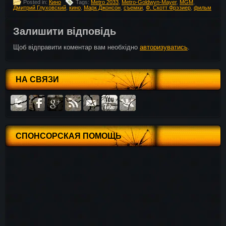
Posted in:
Кино
Tags:
Metro 2033
,
Metro-Goldwyn-Mayer
,
MGM
,
Дмитрий Глуховский
,
кино
,
Марк Джонсон
,
съемки
,
Ф. Скотт Фрэзиер
,
фильм
Залишити відповідь
Щоб відправити коментар вам необхідно
авторизуватись
.
НА СВЯЗИ
СПОНСОРСКАЯ ПОМОЩЬ