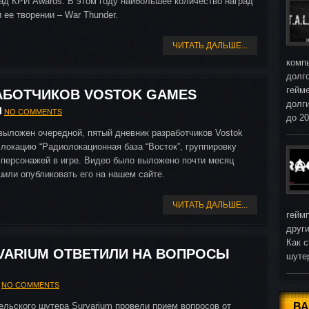
ад КРИ Awards. В этом году наибольшее количество наград
и ее творении – War Thunder.
ЧИТАТЬ ДАЛЬШЕ...
комп
долг
гейм
АБОТЧИКОВ VOSTOK GAMES
долг
NO COMMENTS
до 2
ыложен очередной, пятый дневник разработчиков Vostok
локацию “Радиолокационная база “Восток”, группировку
 персонажей в игре. Видео было выложено почти месяц
шили опубликовать его на нашем сайте.
ЧИТАТЬ ДАЛЬШЕ...
гейм
други
Как с
VARIUM ОТВЕТИЛИ НА ВОПРОСЫ
шуте
NO COMMENTS
ельского шутера Survarium провели прием вопросов от
В