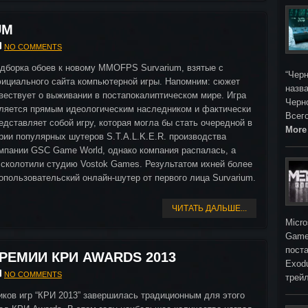
UM
NO COMMENTS
дборка обоев к новому MMOFPS Survarium, взятые с
“Черн
ициального сайта компьютерной игры. Напомним: сюжет
назва
вествует о выживании в постапокалиптическом мире. Игра
Черн
ляется прямым идеологическим наследником и фактически
Всег
едставляет собой игру, которая могла бы стать очередной в
More
рии популярных шутеров S.T.A.L.K.E.R. производства
мпании GSC Game World, однако компания распалась, а
 сколотили студию Vostok Games. Результатом ихней более
опользовательский онлайн-шутер от первого лица Survarium.
ЧИТАТЬ ДАЛЬШЕ...
Micro
Game
поста
РЕМИИ КРИ AWARDS 2013
Exod
NO COMMENTS
трей
ков игр “КРИ 2013” завершилась традиционным для этого