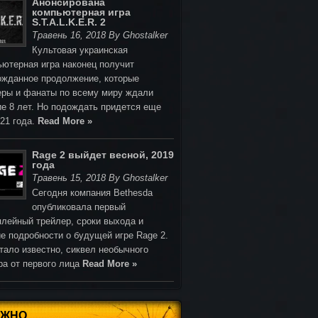
Анонсирована
компьютерная игра
S.T.A.L.K.E.R. 2
Травень 16, 2018 By Ghostalker
Культовая украинская
ьютерная игра наконец получит
ожданное продолжение, которые
еры и фанаты по всему миру ждали
ие 8 лет. Но подождать придется еще
021 года.
Read More »
Rage 2 выйдет весной, 2019
года
Травень 15, 2018 By Ghostalker
Cегодня компания Bethesda
опубликовала первый
плейный трейлер, сроки выхода и
е подробности о будущей игре Rage 2.
тало известно, сиквел необычного
ра от первого лица
Read More »
АЖНО