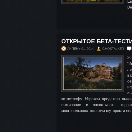
Ев
De
ОТКРЫТОЕ БЕТА-ТЕСТ
ЛИПЕНЬ 01, 2014
GHOSTALKER
30
“И
ле
ва
се
иг
ан
катастрофу. Игрокам предстоит выжи
выживание и захватывать террит
многопользовательским шутером и явл