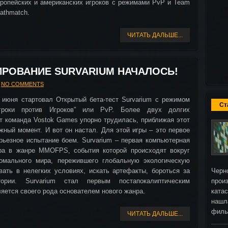
ропейских и американских игроков с режимами PvP и Team
athmatch.
ЧИТАТЬ ДАЛЬШЕ...
ИРОВАНИЕ SURVARIUM НАЧАЛОСЬ!
NO COMMENTS
 июня стартовал Открытый бета-тест Survarium с режимом
Ст
гроки против Игроков” или PvP. Более двух долгих
т команда Vostok Games упорно трудилась, приближая этот
жный момент. И вот он настал. Для этой игры – это первое
рьезное испытание боем. Survarium – первая компьютерная
ра в жанре MMOFPS, события которой происходят вокруг
омального мира, пережившего глобальную экологическую
вать в нелегких условиях, искать артефакты, бороться за
Черн
ории. Survarium стал первым постапокалиптическим
прои
яется своего рода основателем нового жанра.
ката
нашл
фил
ЧИТАТЬ ДАЛЬШЕ...