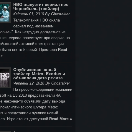
HBO выпустит сериал про
Чернобыль (трейлер)
Квітень 01, 2019 By Ghostalker
Телекомпания HBO сняла
сериал под названием
обыль”. Как нетрудно догадаться из
ния, сериал повествует про аварию на
обыльской атомной электростанции.
о было снято 5 серий. Премьера
Read
 »
Опубликован новый
трейлер Metro: Exodus и
объявлена дата релиза
Червень 12, 2018 By Ghostalker
На пресс-конференции компании
soft на E3 2018 представители 4A
s наконец-то объявили дату выхода
покалиптического шутера Metro:
us и представили публике новый
лер. Игра станет доступной
Read More »