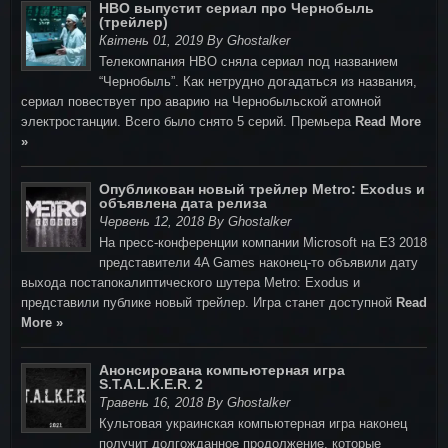
HBO выпустит сериал про Чернобыль
(трейлер)
Квітень 01, 2019 By Ghostalker
Телекомпания HBO сняла сериал под названием
“Чернобыль”. Как нетрудно догадаться из названия,
сериал повествует про аварию на Чернобыльской атомной
электростанции. Всего было снято 5 серий. Премьера
Read More
»
Опубликован новый трейлер Metro: Exodus и
объявлена дата релиза
Червень 12, 2018 By Ghostalker
На пресс-конференции компании Microsoft на E3 2018
представители 4A Games наконец-то объявили дату
выхода постапокалиптического шутера Metro: Exodus и
представили публике новый трейлер. Игра станет доступной
Read
More »
Анонсирована компьютерная игра
S.T.A.L.K.E.R. 2
Травень 16, 2018 By Ghostalker
Культовая украинская компьютерная игра наконец
получит долгожданное продолжение, которые