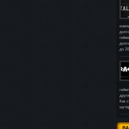
комп
долг
гейм
долг
до 2
гейм
други
Как с
шуте
В