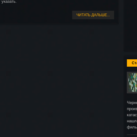
 указать.
ЧИТАТЬ ДАЛЬШЕ...
Ст
Черн
прои
ката
нашл
фил