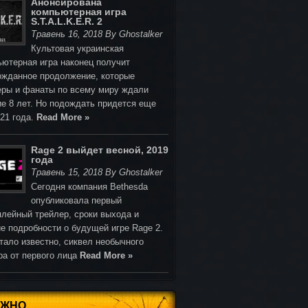
Анонсирована
компьютерная игра
S.T.A.L.K.E.R. 2
Травень 16, 2018 By Ghostalker
Культовая украинская
ьютерная игра наконец получит
ожданное продолжение, которые
еры и фанаты по всему миру ждали
ие 8 лет. Но подождать придется еще
021 года.
Read More »
Rage 2 выйдет весной, 2019
года
Травень 15, 2018 By Ghostalker
Cегодня компания Bethesda
опубликовала первый
плейный трейлер, сроки выхода и
е подробности о будущей игре Rage 2.
тало известно, сиквел необычного
ра от первого лица
Read More »
АЖНО