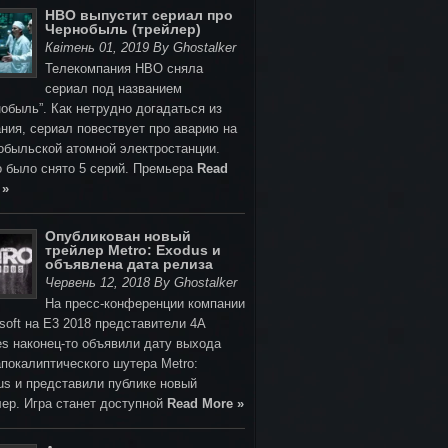
HBO выпустит сериал про
Чернобыль (трейлер)
Квітень 01, 2019 By Ghostalker
Телекомпания HBO сняла
сериал под названием
обыль”. Как нетрудно догадаться из
ния, сериал повествует про аварию на
обыльской атомной электростанции.
о было снято 5 серий. Премьера
Read
 »
Опубликован новый
трейлер Metro: Exodus и
объявлена дата релиза
Червень 12, 2018 By Ghostalker
На пресс-конференции компании
soft на E3 2018 представители 4A
s наконец-то объявили дату выхода
покалиптического шутера Metro:
us и представили публике новый
лер. Игра станет доступной
Read More »