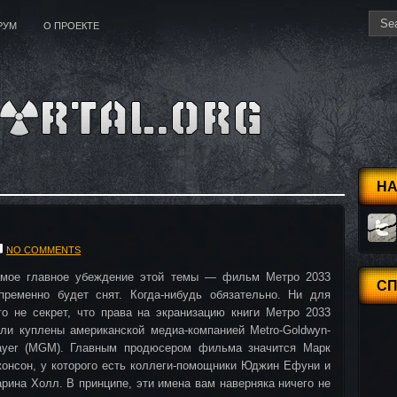
РУМ
О ПРОЕКТЕ
НА
NO COMMENTS
мое главное убеждение этой темы — фильм Метро 2033
С
пременно будет снят. Когда-нибудь обязательно. Ни для
го не секрет, что права на экранизацию книги Метро 2033
ли куплены американской медиа-компанией Metro-Goldwyn-
yer (MGM). Главным продюсером фильма значится Марк
онсон, у которого есть коллеги-помощники Юджин Ефуни и
рина Холл. В принципе, эти имена вам наверняка ничего не