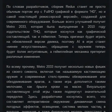
По словам разработчиков, сборник Redux станет не просто
обычным портом игр с FullHD графикой в формате “HD”, но и
самой «настоящей режиссерской версией», созданной для
современного оборудования. Больше всего улучшений получит
Metro 2033, которая была выпущенная в 2010 году
издательством THQ, которые коснутся как графической
составляющей, так и геймплея. Теперь оригинал будет играть
на обновленной версии движка, поэтому AI в игре станет
«менее искусственным», обращение с оружием теперь
будет более интуитивным, а геймплейная механика претерпит
различные изменения.
Ко всему прочему, Metro 2033 получит несколько новых фишек
из своего сиквела, включая так называемую кастомизацию
оружия и современные стелс-приемы обезвреживания или
обездвиживания врагов, а также игра дополнится такими
мелочами, как брызги крови на маске. Визуальную
составляющую этой игры также подвергнут значительной
переделке. Здесь разработчики коснулись всего, что
составляет интерактивное окружение: динамичная смена
погодных эффектов, освещение, система мелких частиц в
воздухе, анимация и даже физическая модель предстанут в