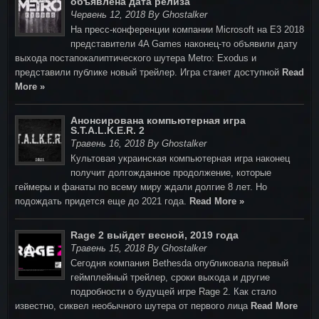
объявлена дата релиза
Червень 12, 2018 By Ghostalker
На пресс-конференции компании Microsoft на E3 2018
представители 4A Games наконец-то объявили дату
выхода постапокалиптического шутера Metro: Exodus и
представили публике новый трейлер. Игра станет доступной
Read
More »
Анонсирована компьютерная игра
S.T.A.L.K.E.R. 2
Травень 16, 2018 By Ghostalker
Культовая украинская компьютерная игра наконец
получит долгожданное продолжение, которые
геймеры и фанаты по всему миру ждали долгие 8 лет. Но
подождать придется еще до 2021 года.
Read More »
Rage 2 выйдет весной, 2019 года
Травень 15, 2018 By Ghostalker
Cегодня компания Bethesda опубликовала первый
геймплейный трейлер, сроки выхода и другие
подробности о будущей игре Rage 2. Как стало
известно, сиквел необычного шутера от первого лица
Read More