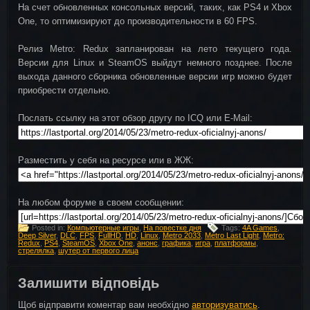
На счет обновленных консольных версий, таких, как PS4 и Xbox
One, то оптимизируют до производительности в 60 FPS.
Релиз Metro: Redux запланирован на лето текущего года.
Версии для Linux и SteamOS выйдут немного позднее. После
выхода данного сборника обновленные версии игр можно будет
приобрести отдельно.
Послать ссылку на этот обзор другу по ICQ или E-Mail:
Разместить у себя на ресурсе или в ЖЖ:
На любом форуме в своем сообщении:
Posted in:
Компьютерные игры
,
На повестке дня
Tags:
4A Games
,
Deep Silver
,
DLC
,
FPS
,
FullHD
,
HD
,
Linux
,
Metro 2033
,
Metro Last Light
,
Metro:
Redux
,
PS4
,
SteamOS
,
Xbox One
,
анонс
,
графика
,
игра
,
платформы
,
стрелялка
,
шутер от первого лица
Залишити відповідь
Щоб відправити коментар вам необхідно
авторизуватись
.