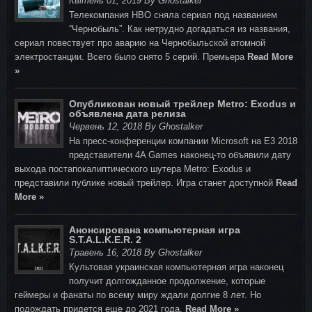
Квітень 01, 2019 By Ghostalker
Телекомпания HBO сняла сериал под названием
“Чернобыль”. Как нетрудно догадаться из названия,
сериал повествует про аварию на Чернобыльской атомной
электростанции. Всего было снято 5 серий. Премьера
Read More
»
Опубликован новый трейлер Metro: Exodus и
объявлена дата релиза
Червень 12, 2018 By Ghostalker
На пресс-конференции компании Microsoft на E3 2018
представители 4A Games наконец-то объявили дату
выхода постапокалиптического шутера Metro: Exodus и
представили публике новый трейлер. Игра станет доступной
Read
More »
Анонсирована компьютерная игра
S.T.A.L.K.E.R. 2
Травень 16, 2018 By Ghostalker
Культовая украинская компьютерная игра наконец
получит долгожданное продолжение, которые
геймеры и фанаты по всему миру ждали долгие 8 лет. Но
подождать придется еще до 2021 года.
Read More »