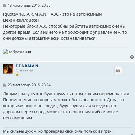
П
18 листопада 2016, 20:35
о
в
[quote="F.E.A.R.M.A.N."]АЭС - это не автономный
і
механизм[/quote]
д
Некоторые блоки АЭС способны работать автономно очень
о
м
долгое время. Если ничего не происходит с управлением, то
л
они должны автоматически останавливаться.
е
н
н
я
F.E.A.R.M.A.N.
Старожил
П
23 листопада 2016, 23:24
о
в
Людям сразу нужно будет думать о том, как им перемешаться.
і
Перемещение по дорогам может быть осложнено. Дома, за
д
которыми никто не следит, будут рушиться и ездить по
о
м
дорогам через город может стать опасным либо и вовсе
л
невозможным.
е
н
н
Мы сильны духом, но проверяем свои силы только в играх!
я