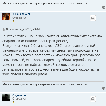
м
Мы сильны духом, но проверяем свои силы только в играх!
л
е
н
н
F.E.A.R.M.A.N.
я
Старожил
П
03 листопада 2016, 23:44
о
в
[quote="Profick"]Но не забывайте об автоматических системах
і
аварийной остановки реакторов.[/quote]
д
Везде ли они есть? Сомневаюсь. АЭС - это не автономный
о
м
механизм и что-то все-же без человека там происходить не
л
может. Это что-то в последствии может сыграть роковую роль.
е
н
Если произойдет вторая авария, подобная Чернобылю, то
н
может просто не найтись людей, которые смогут ее
я
ликвидировать и оставшиеся выжившие будут находиться в
зоне потенциального риска.
Мы сильны духом, но проверяем свои силы только в играх!
Одминго
Старожил