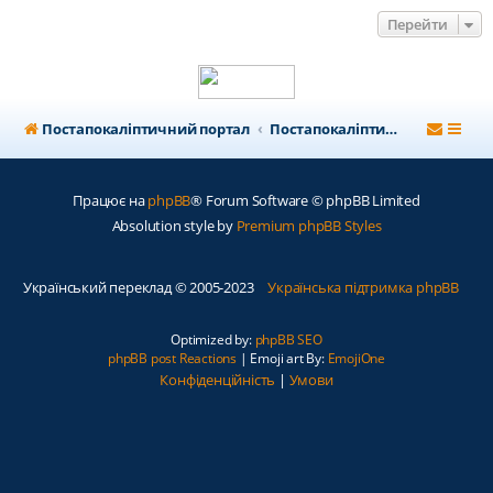
Перейти
Постапокаліптичний портал
Постапокаліптичний форум
Працює на
phpBB
® Forum Software © phpBB Limited
Absolution style by
Premium phpBB Styles
Український переклад © 2005-2023
Українська підтримка phpBB
Optimized by:
phpBB SEO
phpBB post Reactions
| Emoji art By:
EmojiOne
Конфіденційність
|
Умови