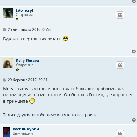
Litomorph
Старожил
П
25 листопада 2016, 06:56
о
в
Будем на вертолетах летать
і
д
о
м
л
Kelly Shnapz
е
Старожил
н
н
я
П
29 березня 2017, 20:34
о
в
Могут рухнуть мосты и это создаст большие проблемы для
і
перемещения по местности. Особенно в России, где дорог нет
д
о
в принципе
м
л
е
Только дружба и любовь может что-то построить
н
н
я
Василь Бурий
Выживший