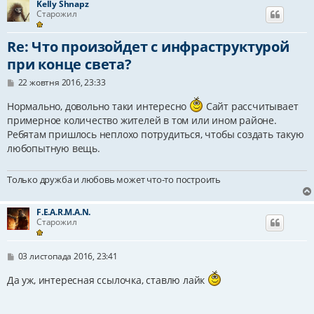
Kelly Shnapz
Старожил
Re: Что произойдет с инфраструктурой
при конце света?
П
22 жовтня 2016, 23:33
о
в
Нормально, довольно таки интересно
Сайт рассчитывает
і
примерное количество жителей в том или ином районе.
д
о
Ребятам пришлось неплохо потрудиться, чтобы создать такую
м
любопытную вещь.
л
е
н
Только дружба и любовь может что-то построить
н
я
F.E.A.R.M.A.N.
Старожил
П
03 листопада 2016, 23:41
о
в
Да уж, интересная ссылочка, ставлю лайк
і
д
о