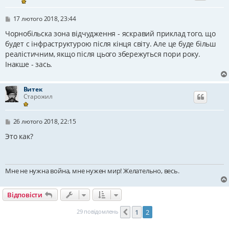
П
17 лютого 2018, 23:44
о
в
Чорнобільска зона відчудження - яскравий приклад того, що
і
будет с інфраструктурою після кінця світу. Але це буде більш
д
реалістичним, якщо після цього збережуться пори року.
о
м
Інакше - зась.
л
е
н
Витек
н
Старожил
я
П
26 лютого 2018, 22:15
о
в
Это как?
і
д
о
м
Мне не нужна война, мне нужен мир! Желательно, весь.
л
е
н
н
Відповісти
я
29 повідомлень
1
2
Поперед.