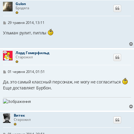
л
Gulon
е
Бродяга
н
н
я
П
29 травня 2014, 13:11
о
в
Ульман рулит, пиплы
і
д
о
м
л
Лорд Гомерфильд
е
Старожил
н
н
я
П
01 червня 2014, 01:51
о
в
Да, это самый классный персонаж, не могу не согласиться
і
Еще доставляет Бурбон.
д
о
м
л
е
н
н
Витек
я
Старожил
П