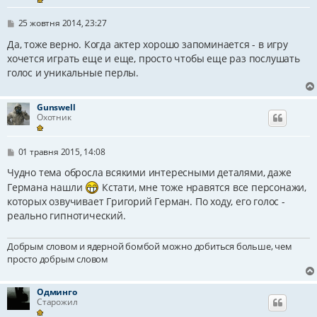
П
25 жовтня 2014, 23:27
о
в
Да, тоже верно. Когда актер хорошо запоминается - в игру
і
хочется играть еще и еще, просто чтобы еще раз послушать
д
голос и уникальные перлы.
о
м
л
е
Gunswell
н
Охотник
н
я
П
01 травня 2015, 14:08
о
в
Чудно тема обросла всякими интересными деталями, даже
і
Германа нашли
Кстати, мне тоже нравятся все персонажи,
д
о
которых озвучивает Григорий Герман. По ходу, его голос -
м
реально гипнотический.
л
е
н
Добрым словом и ядерной бомбой можно добиться больше, чем
н
просто добрым словом
я
Одминго
Старожил