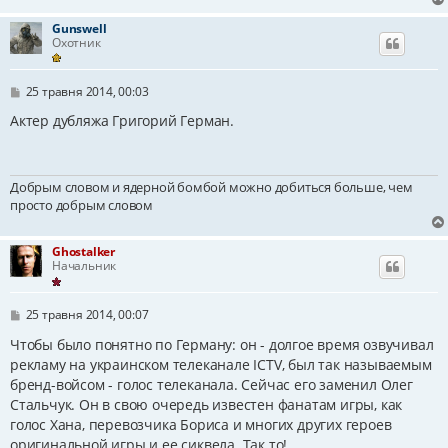
м
л
Gunswell
е
Охотник
н
н
я
П
25 травня 2014, 00:03
о
в
Актер дубляжа Григорий Герман.
і
д
о
м
Добрым словом и ядерной бомбой можно добиться больше, чем
л
е
просто добрым словом
н
н
я
Ghostalker
Начальник
П
25 травня 2014, 00:07
о
в
Чтобы было понятно по Герману: он - долгое время озвучивал
і
рекламу на украинском телеканале ICTV, был так называемым
д
бренд-войсом - голос телеканала. Сейчас его заменил Олег
о
м
Стальчук. Он в свою очередь известен фанатам игры, как
л
голос Хана, перевозчика Бориса и многих других героев
е
н
оригинальной игры и ее сиквела. Так то!