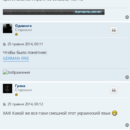
н
я
Одминго
Старожил
П
25 травня 2014, 00:11
о
в
Чтобы было понятнее:
і
GERMAN FIRE
д
о
м
л
е
н
н
Грека
я
Старожил
П
25 травня 2014, 00:12
о
в
ХАХ! Какой же все-таки смешной этот украинский язык
і
д
о
м