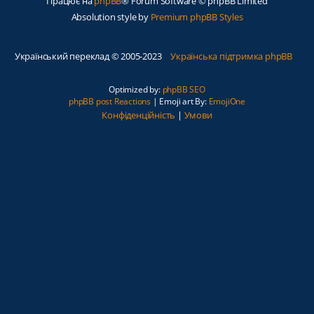
Працює на
phpBB
® Forum Software © phpBB Limited
Absolution style by
Premium phpBB Styles
Український переклад © 2005-2023
Українська підтримка phpBB
Optimized by:
phpBB SEO
phpBB post Reactions
| Emoji art By:
EmojiOne
Конфіденційність
|
Умови