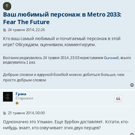
Ваш любимый персонаж в Metro 2033:
Fear The Future
П
24 травня 2014, 22:26
о
в
Кто ваш самый любимый и почитаемый персонаж в этой
і
игре? Обсуждаем, оцениваем, комментируем.
д
о
м
Gunswell
Востаннє редагувалось 24 травня 2014, 23:03 користувачем
, всього
л
редагувалось 1 раз.
е
н
н
Добрым словом и ядерной бомбой можно добиться больше, чем
я
просто добрым словом
Грека
Старожил
П
25 травня 2014, 00:00
о
в
Однозначно это Ульман. Еще Бурбон доставляет. Кстати, кто-
і
нибудь знает, кто озвучивает этих двух перцев?
д
о