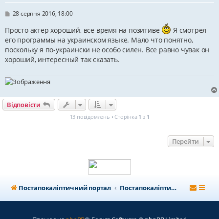
П
28 серпня 2016, 18:00
о
в
Просто актер хороший, все время на позитиве
Я смотрел
і
его программы на украинском языке. Мало что понятно,
д
о
поскольку я по-украински не особо силен. Все равно чувак он
м
хороший, интересный так сказать.
л
е
н
н
я
Відповісти
13 повідомлень • Сторінка
1
з
1
Перейти
Постапокаліптичний портал
Постапокаліптичний форум