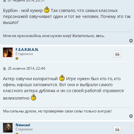
01 червня 2014, 20:51
о
в
Бурбон - мой кумир
Так совпало, что самых классных
і
персонажей озвучивает один и тот же человек. Почему это так
д
о
вышло?
м
л
е
Мне не нужна война, мне нужен мир! Желательно, весь.
н
н
я
F.E.A.R.M.A.N.
Старожил
П
25 жовтня 2014, 22:44
о
в
Актер озвучки колоритный
Игре нужен был кто-то, кто
і
офень хорошо запомнится. Вот они и выбрали самого
д
о
классного актера дубляжа и он со своей работой справился
м
л
великолепно
е
н
н
Мы сильны духом, но проверяем свои силы только в играх!
я
Newcasl
Старожил