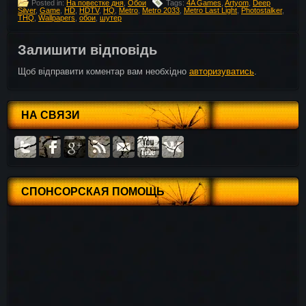
Posted in:
На повестке дня
,
Обои
Tags:
4A Games
,
Artyom
,
Deep
Silver
,
Game
,
HD
,
HDTV
,
HQ
,
Metro
,
Metro 2033
,
Metro Last Light
,
Photostalker
,
THQ
,
Wallpapers
,
обои
,
шутер
Залишити відповідь
Щоб відправити коментар вам необхідно
авторизуватись
.
НА СВЯЗИ
СПОНСОРСКАЯ ПОМОЩЬ