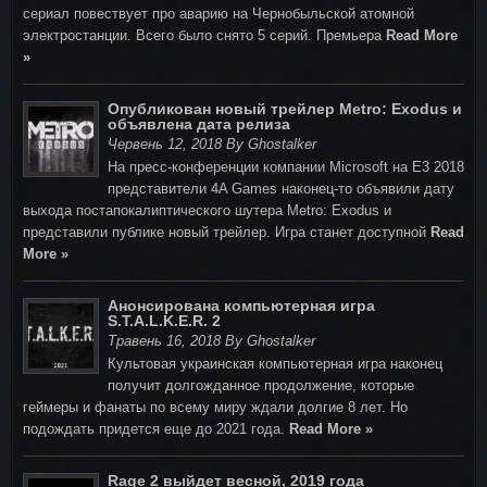
сериал повествует про аварию на Чернобыльской атомной
электростанции. Всего было снято 5 серий. Премьера
Read More
»
Опубликован новый трейлер Metro: Exodus и
объявлена дата релиза
Червень 12, 2018 By Ghostalker
На пресс-конференции компании Microsoft на E3 2018
представители 4A Games наконец-то объявили дату
выхода постапокалиптического шутера Metro: Exodus и
представили публике новый трейлер. Игра станет доступной
Read
More »
Анонсирована компьютерная игра
S.T.A.L.K.E.R. 2
Травень 16, 2018 By Ghostalker
Культовая украинская компьютерная игра наконец
получит долгожданное продолжение, которые
геймеры и фанаты по всему миру ждали долгие 8 лет. Но
подождать придется еще до 2021 года.
Read More »
Rage 2 выйдет весной, 2019 года