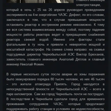
электростанции,
который в ночь с 25 на 26 апреля руководил проведением
эксперимента на 4-м энергоблоке ЧАЭС. Дефект, по его словам,
заключался в том, что в случае превышения мощности
остановить реактор в экстренном режиме невозможно. К тому
же вся система взаимосвязана между собой, поэтому падение
мощности работы реактора ведет к прекращению снабжения
реактора свежей водой. Именно эти факторы стали
фатальными в ту ночь и привели к невероятно мощной и
масштабной катастрофе. На снимке слева направо: на скамье
подсудимых директор Чернобыльской АЭС Виктор Брюханов,
заместитель главного инженера Анатолий Дятлов и главный
инженер Николай Фомин.
В первые несколько суток после аварии из зоны поражения
было эвакуировано порядка 80 тысяч человек, из них 46 тысяч
– это жители атомграда Припять. Город находится в
непосредственной близости от Чернобыльской АЭС – всего в
паре километров. Сам же город Чернобыль почти не пострадал.
В последствии в Чернобыле сделали город для временного
проживания сотрудников ЧАЭС, которые продолжают
поддерживать работу станции в условиях ее недееспособности,