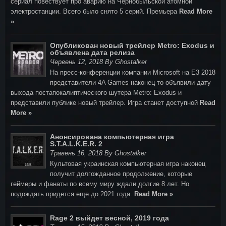
сериал повествует про аварию на Чернобыльской атомной
электростанции. Всего было снято 5 серий. Премьера
Read More
»
Опубликован новый трейлер Metro: Exodus и
объявлена дата релиза
Червень 12, 2018 By Ghostalker
На пресс-конференции компании Microsoft на E3 2018
представители 4A Games наконец-то объявили дату
выхода постапокалиптического шутера Metro: Exodus и
представили публике новый трейлер. Игра станет доступной
Read
More »
Анонсирована компьютерная игра
S.T.A.L.K.E.R. 2
Травень 16, 2018 By Ghostalker
Культовая украинская компьютерная игра наконец
получит долгожданное продолжение, которые
геймеры и фанаты по всему миру ждали долгие 8 лет. Но
подождать придется еще до 2021 года.
Read More »
Rage 2 выйдет весной, 2019 года