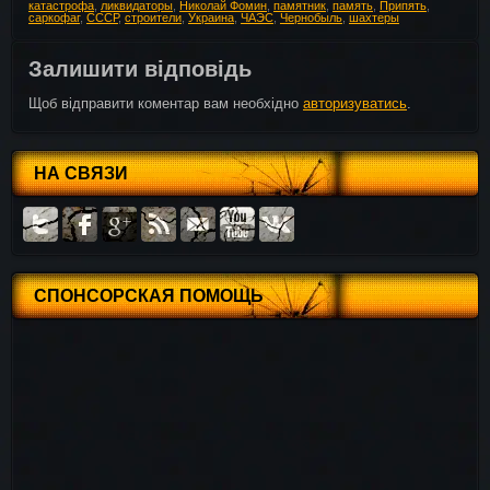
катастрофа
,
ликвидаторы
,
Николай Фомин
,
памятник
,
память
,
Припять
,
саркофаг
,
СССР
,
строители
,
Украина
,
ЧАЭС
,
Чернобыль
,
шахтеры
Залишити відповідь
Щоб відправити коментар вам необхідно
авторизуватись
.
НА СВЯЗИ
СПОНСОРСКАЯ ПОМОЩЬ