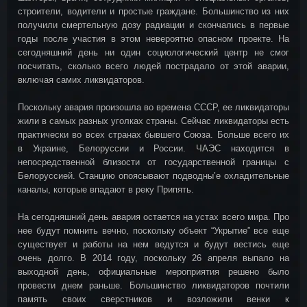
строители, водители и простые граждане. Большинство из них
получили смертельную дозу радиации и скончались в первые
годы после участия в этом невероятно опасном проекте. На
сегодняшний день ни один социологический центр не смог
посчитать, сколько всего людей пострадало от этой аварии,
включая самих ликвидаторов.
Поскольку авария произошла во времена СССР, ее ликвидаторы
жили в самых разных уголках страны. Сейчас ликвидаторы есть
практически во всех странах бывшего Союза. Больше всего их
в Украине, Белоруссии и России. ЧАЭС находится в
непосредственной близости от государственной границы с
Белоруссией. Станцию опоясывают подводны’е охладительные
каналы, которые впадают в реку Припять.
На сегодняшний день авария остается на устах всего мира. Про
нее будут помнить вечно, поскольку объект “Укрытие” все еще
существует и работы на нем ведутся и будут вестись еще
очень долго. В 2014 году, поскольку 26 апреля выпало на
выходной день, официальные мероприятия решено было
провести днем раньше. Большинство ликвидаторов почтили
память своих сверстников и возложили венки к