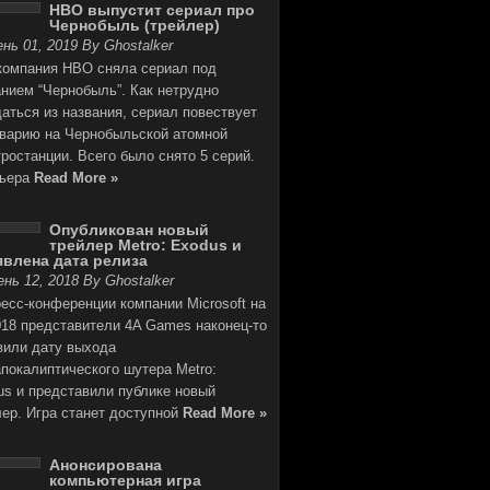
HBO выпустит сериал про
Чернобыль (трейлер)
нь 01, 2019 By Ghostalker
компания HBO сняла сериал под
анием “Чернобыль”. Как нетрудно
аться из названия, сериал повествует
аварию на Чернобыльской атомной
ростанции. Всего было снято 5 серий.
ьера
Read More »
Опубликован новый
трейлер Metro: Exodus и
влена дата релиза
нь 12, 2018 By Ghostalker
есс-конференции компании Microsoft на
018 представители 4A Games наконец-то
вили дату выхода
покалиптического шутера Metro:
us и представили публике новый
лер. Игра станет доступной
Read More »
Анонсирована
компьютерная игра