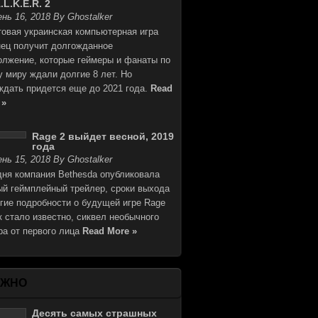
.L.K.E.R. 2
нь 16, 2018 By Ghostalker
товая украинская компьютерная игра
нец получит долгожданное
олжение, которые геймеры и фанаты по
у миру ждали долгие 8 лет. Но
ждать придется еще до 2021 года.
Read
 »
Rage 2 выйдет весной, 2019
года
нь 15, 2018 By Ghostalker
дня компания Bethesda опубликовала
ый геймплейный трейлер, сроки выхода
угие подробности о будущей игре Rage
к стало известно, сиквел необычного
ра от первого лица
Read More »
АЖНО
Десять самых страшных