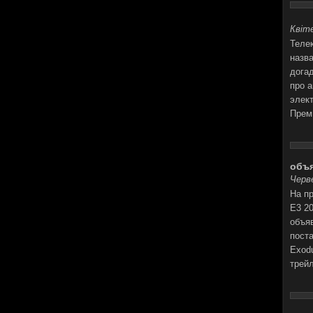
Квіте
Теле
назв
догад
про 
элект
Прем
объя
Черве
На пр
E3 2
объя
поста
Exod
трей