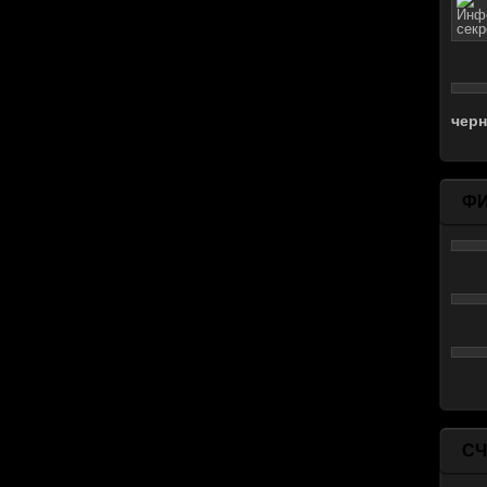
чер
Ф
СЧ