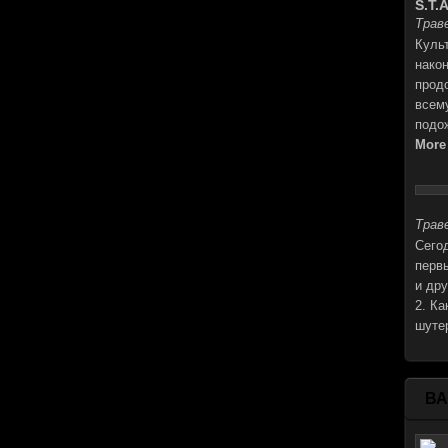
S.T.A
Траве
Куль
нако
прод
всем
подо
More
Траве
Cего
перв
и др
2. Ка
шуте
В