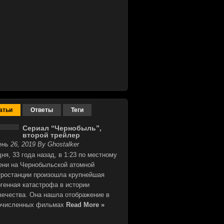
атьи
Ответы
Теги
Сериал “Чернобыль”,
второй трейлер
нь 26, 2019 By Ghostalker
ня, 33 года назад, в 1:23 по местному
ени на Чернобыльской атомной
тростанции произошла крупнейшая
огенная катастрофа в истории
вечества. Она нашла отображение в
очисленных фильмах
Read More »