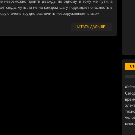
е невозможно пройти дважды по одному и тому же пути, а
ает сюда, чуть ли не на каждом шагу поджидает опасность в
торую очень трудно различить невооруженным глазом.
ЧИТАТЬ ДАЛЬШЕ...
Ст
Квіте
Сегод
врем
элек
техн
чело
мног