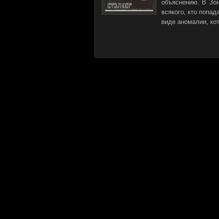
объяснению. В Зон
всякого, кто попад
виде аномалии, ко