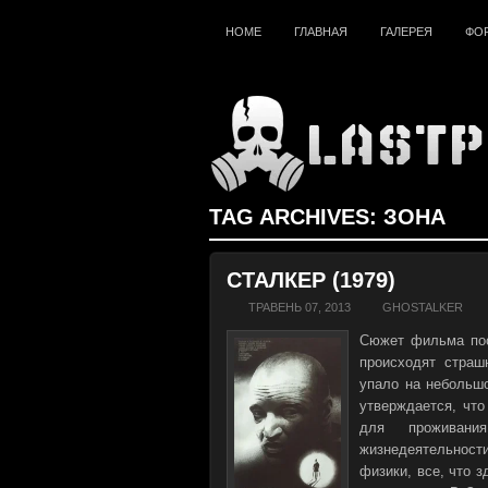
HOME
ГЛАВНАЯ
ГАЛЕРЕЯ
ФО
TAG ARCHIVES:
ЗОНА
СТАЛКЕР (1979)
ТРАВЕНЬ 07, 2013
GHOSTALKER
Сюжет фильма пос
происходят страш
упало на небольшо
утверждается, что
для проживани
жизнедеятельност
физики, все, что з