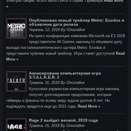
электростанции. Всего было снято 5 серий. Премьера
Read More
»
Опубликован новый трейлер Metro: Exodus и
объявлена дата релиза
Червень 12, 2018 By Ghostalker
На пресс-конференции компании Microsoft на E3 2018
представители 4A Games наконец-то объявили дату
выхода постапокалиптического шутера Metro: Exodus и
представили публике новый трейлер. Игра станет доступной
Read
More »
Анонсирована компьютерная игра
S.T.A.L.K.E.R. 2
Травень 16, 2018 By Ghostalker
Культовая украинская компьютерная игра наконец
получит долгожданное продолжение, которые
геймеры и фанаты по всему миру ждали долгие 8 лет. Но
подождать придется еще до 2021 года.
Read More »
Rage 2 выйдет весной, 2019 года
Травень 15, 2018 By Ghostalker