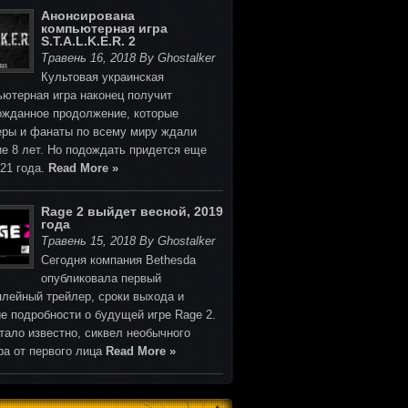
Анонсирована
компьютерная игра
S.T.A.L.K.E.R. 2
Травень 16, 2018 By Ghostalker
Культовая украинская
ьютерная игра наконец получит
ожданное продолжение, которые
еры и фанаты по всему миру ждали
ие 8 лет. Но подождать придется еще
021 года.
Read More »
Rage 2 выйдет весной, 2019
года
Травень 15, 2018 By Ghostalker
Cегодня компания Bethesda
опубликовала первый
плейный трейлер, сроки выхода и
е подробности о будущей игре Rage 2.
тало известно, сиквел необычного
ра от первого лица
Read More »