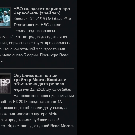
HBO выпустит сериал про
Чернобыль (трейлер)
Квітень 01, 2019 By Ghostalker
Телекомпания HBO сняла
сериал под названием
обыль”. Как нетрудно догадаться из
ния, сериал повествует про аварию на
обыльской атомной электростанции.
о было снято 5 серий. Премьера
Read
 »
Опубликован новый
трейлер Metro: Exodus и
объявлена дата релиза
Червень 12, 2018 By Ghostalker
На пресс-конференции компании
soft на E3 2018 представители 4A
s наконец-то объявили дату выхода
покалиптического шутера Metro:
us и представили публике новый
лер. Игра станет доступной
Read More »