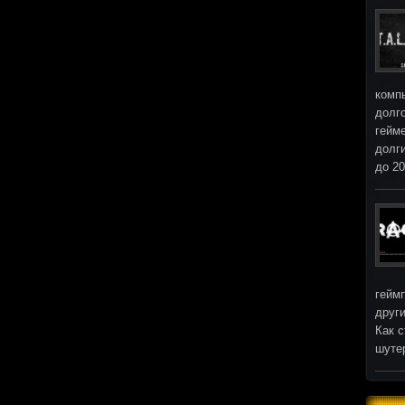
комп
долг
гейм
долг
до 2
гейм
други
Как с
шуте