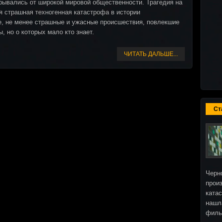
рывались от широкой мировой общественности. Трагедия на
 страшная техногенная катастрофа в истории
ие, не менее страшные и ужасные происшествия, повлекшие
, но о которых мало кто знает.
ЧИТАТЬ ДАЛЬШЕ...
Ст
Черн
прои
ката
нашл
фил