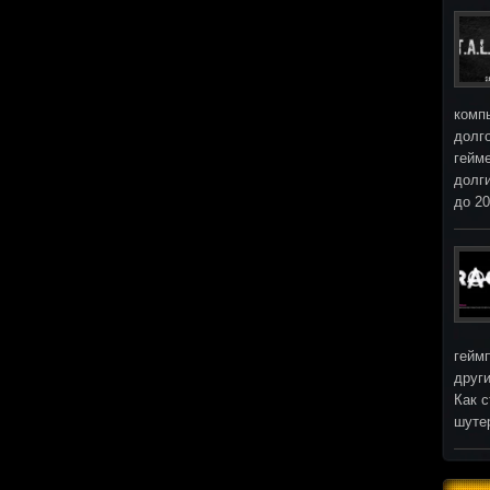
комп
долг
гейм
долг
до 2
гейм
други
Как с
шуте