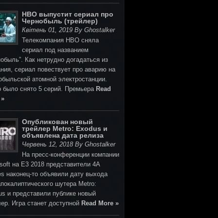
HBO выпустит сериал про
Чернобыль (трейлер)
Квітень 01, 2019 By Ghostalker
Телекомпания HBO сняла
сериал под названием
обыль”. Как нетрудно догадаться из
ния, сериал повествует про аварию на
обыльской атомной электростанции.
о было снято 5 серий. Премьера
Read
 »
Опубликован новый
трейлер Metro: Exodus и
объявлена дата релиза
Червень 12, 2018 By Ghostalker
На пресс-конференции компании
soft на E3 2018 представители 4A
s наконец-то объявили дату выхода
покалиптического шутера Metro:
us и представили публике новый
лер. Игра станет доступной
Read More »