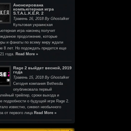
Анонсирована
компьютерная игра
S.T.A.L.K.E.R. 2
Травень 16, 2018 By Ghostalker
Культовая украинская
ьютерная игра наконец получит
ожданное продолжение, которые
еры и фанаты по всему миру ждали
ие 8 лет. Но подождать придется еще
021 года.
Read More »
Rage 2 выйдет весной, 2019
года
Травень 15, 2018 By Ghostalker
Cегодня компания Bethesda
опубликовала первый
плейный трейлер, сроки выхода и
е подробности о будущей игре Rage 2.
тало известно, сиквел необычного
ра от первого лица
Read More »