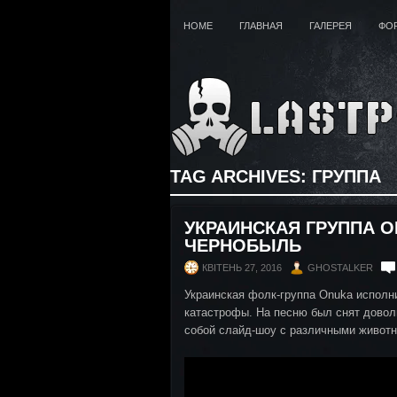
HOME
ГЛАВНАЯ
ГАЛЕРЕЯ
ФО
TAG ARCHIVES:
ГРУППА
УКРАИНСКАЯ ГРУППА 
ЧЕРНОБЫЛЬ
КВІТЕНЬ 27, 2016
GHOSTALKER
Украинская фолк-группа Onuka испол
катастрофы. На песню был снят довол
собой слайд-шоу с различными живот