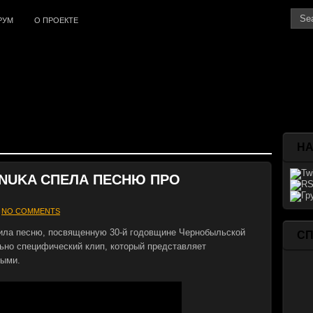
РУМ
О ПРОЕКТЕ
НА
ONUKA СПЕЛА ПЕСНЮ ПРО
NO COMMENTS
нила песню, посвященную 30-й годовщине Чернобыльской
С
ьно специфический клип, который представляет
ными.