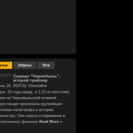
атьи
Ответы
Теги
Сериал “Чернобыль”,
второй трейлер
нь 26, 2019 By Ghostalker
ня, 33 года назад, в 1:23 по местному
ени на Чернобыльской атомной
тростанции произошла крупнейшая
огенная катастрофа в истории
вечества. Она нашла отображение в
очисленных фильмах
Read More »