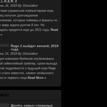
.L.K.E.R. 2
нь 16, 2018 By Ghostalker
товая украинская компьютерная игра
нец получит долгожданное
олжение, которые геймеры и фанаты по
у миру ждали долгие 8 лет. Но
ждать придется еще до 2021 года.
Read
 »
Rage 2 выйдет весной, 2019
года
нь 15, 2018 By Ghostalker
дня компания Bethesda опубликовала
ый геймплейный трейлер, сроки выхода
угие подробности о будущей игре Rage
к стало известно, сиквел необычного
ра от первого лица
Read More »
АЖНО
Десять самых страшных