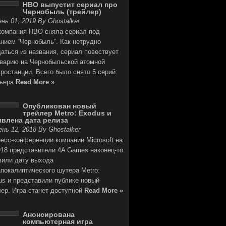
HBO выпустит сериал про
Чернобыль (трейлер)
нь 01, 2019 By Ghostalker
компания HBO сняла сериал под
анием “Чернобыль”. Как нетрудно
аться из названия, сериал повествует
аварию на Чернобыльской атомной
ростанции. Всего было снято 5 серий.
ьера
Read More »
Опубликован новый
трейлер Metro: Exodus и
влена дата релиза
нь 12, 2018 By Ghostalker
есс-конференции компании Microsoft на
018 представители 4A Games наконец-то
вили дату выхода
покалиптического шутера Metro:
us и представили публике новый
лер. Игра станет доступной
Read More »
Анонсирована
компьютерная игра