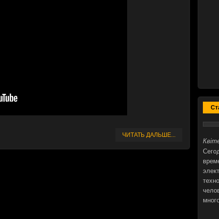
Ст
ЧИТАТЬ ДАЛЬШЕ...
Квіте
Сегод
врем
элек
техн
чело
мног