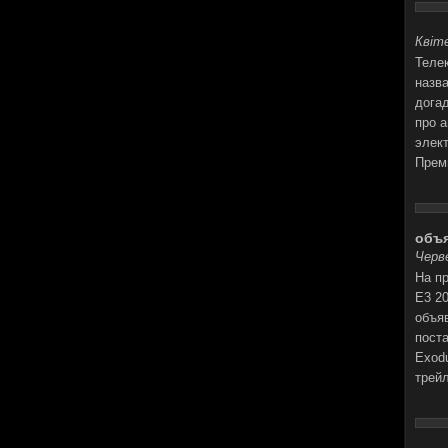
Квіте
Теле
назв
догад
про 
элект
Прем
объя
Черве
На пр
E3 2
объя
поста
Exod
трей