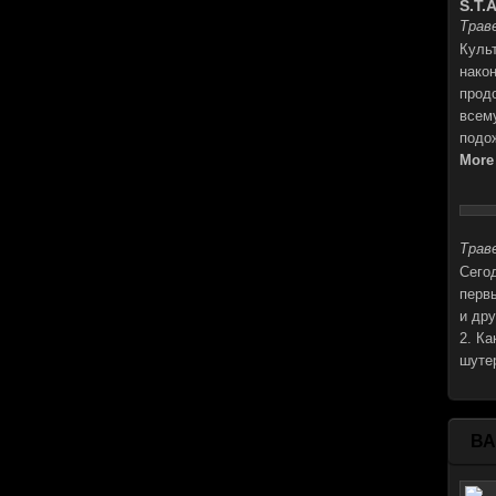
S.T.A
Траве
Куль
нако
прод
всем
подо
More
Траве
Cего
перв
и др
2. Ка
шуте
В