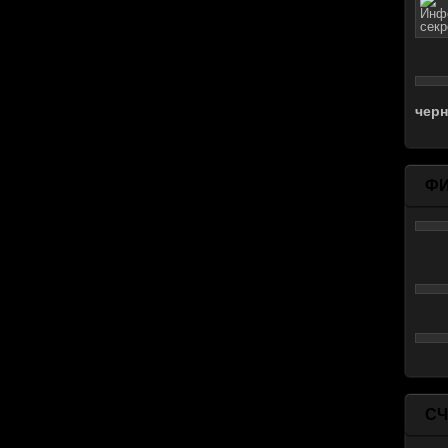
чер
Ф
СЧ