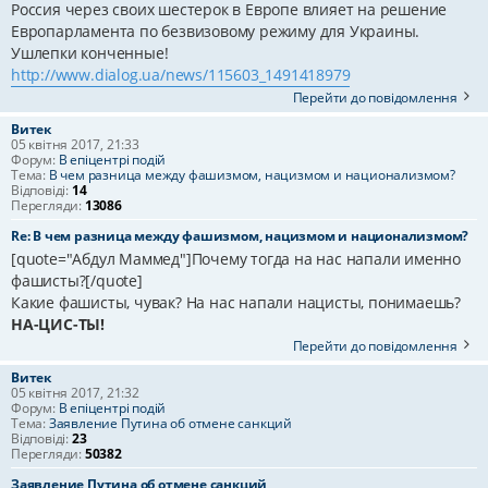
Россия через своих шестерок в Европе влияет на решение
Европарламента по безвизовому режиму для Украины.
Ушлепки конченные!
http://www.dialog.ua/news/115603_1491418979
Перейти до повідомлення
Витек
05 квітня 2017, 21:33
Форум:
В епіцентрі подій
Тема:
В чем разница между фашизмом, нацизмом и национализмом?
Відповіді:
14
Перегляди:
13086
Re: В чем разница между фашизмом, нацизмом и национализмом?
[quote="Абдул Маммед"]Почему тогда на нас напали именно
фашисты?[/quote]
Какие фашисты, чувак? На нас напали нацисты, понимаешь?
НА-ЦИС-ТЫ!
Перейти до повідомлення
Витек
05 квітня 2017, 21:32
Форум:
В епіцентрі подій
Тема:
Заявление Путина об отмене санкций
Відповіді:
23
Перегляди:
50382
Заявление Путина об отмене санкций