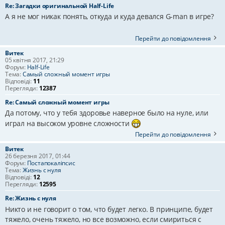
Re: Загадки оригинальной Half-Life
А я не мог никак понять, откуда и куда девался G-man в игре?
Перейти до повідомлення
Витек
05 квітня 2017, 21:29
Форум:
Half-Life
Тема:
Самый сложный момент игры
Відповіді:
11
Перегляди:
12387
Re: Самый сложный момент игры
Да потому, что у тебя здоровье наверное было на нуле, или
играл на высоком уровне сложности
Перейти до повідомлення
Витек
26 березня 2017, 01:44
Форум:
Постапокаліпсис
Тема:
Жизнь с нуля
Відповіді:
12
Перегляди:
12595
Re: Жизнь с нуля
Никто и не говорит о том, что будет легко. В принципе, будет
тяжело, очень тяжело, но все возможно, если смириться с