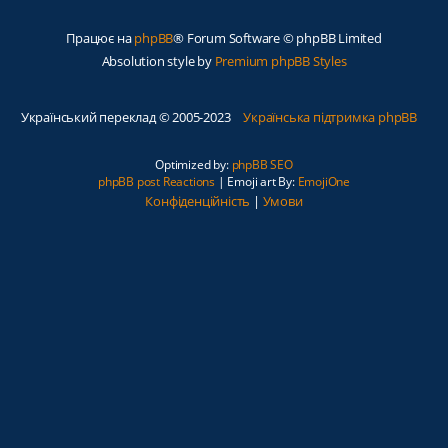
Працює на
phpBB
® Forum Software © phpBB Limited
Absolution style by
Premium phpBB Styles
Український переклад © 2005-2023
Українська підтримка phpBB
Optimized by:
phpBB SEO
phpBB post Reactions
| Emoji art By:
EmojiOne
Конфіденційність
|
Умови