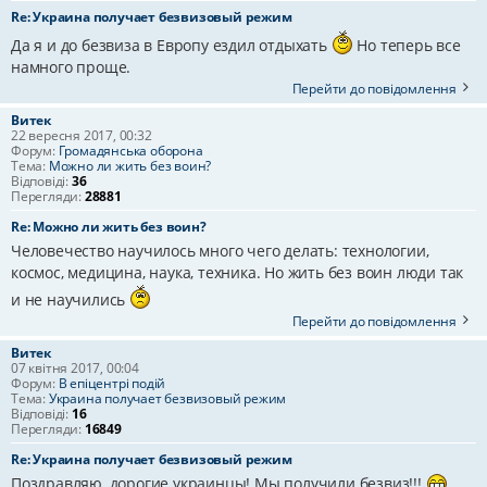
Re: Украина получает безвизовый режим
Да я и до безвиза в Европу ездил отдыхать
Но теперь все
намного проще.
Перейти до повідомлення
Витек
22 вересня 2017, 00:32
Форум:
Громадянська оборона
Тема:
Можно ли жить без воин?
Відповіді:
36
Перегляди:
28881
Re: Можно ли жить без воин?
Человечество научилось много чего делать: технологии,
космос, медицина, наука, техника. Но жить без воин люди так
и не научились
Перейти до повідомлення
Витек
07 квітня 2017, 00:04
Форум:
В епіцентрі подій
Тема:
Украина получает безвизовый режим
Відповіді:
16
Перегляди:
16849
Re: Украина получает безвизовый режим
Поздравляю, дорогие украинцы! Мы получили безвиз!!!