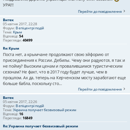
УРА!!!
Перейти до повідомлення
Витек
05 квітня 2017, 22:28
Форум:
В епіцентрі подій
Тема:
Крым
Відповіді:
54
Перегляди:
40499
Re: Крым
Поста нет, а крымчане продолжают свою эйфорию от
присоединения к России. Дебилы. Чему они радуются, я так и
не пойму? Высоким ценам и провалившимся туристическим
сезонам? Не факт, что в 2017 году будет лучше, чем в
прошлом. Ах да, теперь на Керченском мосту заработают еще
больше бабла, поскольку сто...
Перейти до повідомлення
Витек
05 квітня 2017, 22:26
Форум:
В епіцентрі подій
Тема:
Украина получает безвизовый режим
Відповіді:
16
Перегляди:
16849
Re: Украина получает безвизовый режим