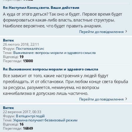
Re: Наступил Конец света. Ваши действия
А куда от этого деться? Так оно и будет. Первое время будет
формироваться какая-либо власть, властные структуры.
Наиболее вероятнее, что будет править анархия.
Перейти до повідомлення
Витек
26 лютого 2018, 22:11
Форум:
Постапокаліпсис
Тема:
Выживание: вопросы морали и здравого смысла
Відповіді:
19
Перегляди:
15000
Re: Выживание: вопросы морали и здравого смысла
Все зависит от того, какие настроения у людей будут
преобладать. И от обстановки. При любом конце света борьба
за ресурсы, разумеется, неминуема, но вопросы
каннибализма я допускаю лишь частично.
Перейти до повідомлення
Витек
22 вересня 2017, 00:33
Форум:
В епіцентрі подій
Тема:
Украина получает безвизовый режим
Відповіді:
16
Перегляди:
16849