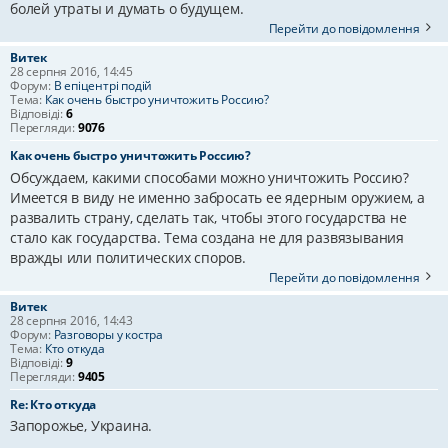
болей утраты и думать о будущем.
Перейти до повідомлення
Витек
28 серпня 2016, 14:45
Форум:
В епіцентрі подій
Тема:
Как очень быстро уничтожить Россию?
Відповіді:
6
Перегляди:
9076
Как очень быстро уничтожить Россию?
Обсуждаем, какими способами можно уничтожить Россию?
Имеется в виду не именно забросать ее ядерным оружием, а
развалить страну, сделать так, чтобы этого государства не
стало как государства. Тема создана не для развязывания
вражды или политических споров.
Перейти до повідомлення
Витек
28 серпня 2016, 14:43
Форум:
Разговоры у костра
Тема:
Кто откуда
Відповіді:
9
Перегляди:
9405
Re: Кто откуда
Запорожье, Украина.