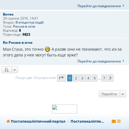
Перейти до повідомлення
Витек
28 серпня 2016, 14:41
Форум:
В епіцентрі подій
Тема:
Россия в огне
Відповіді:
8
Перегляди:
9823
Re: Россия в огне
Max Craus, это точно
А разве они не понимают, что из-за
этого дела у нее могут быть еще хуже?
Перейти до повідомлення
Сторінка
1
з
7
Пошук дав 126 результатів
1
2
3
4
5
7
Далі
…
Перейти
Постапокаліптичний портал
Постапокаліптичний форум