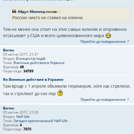
Абдул Маммед
писав:
↑
Россию никто не ставил на колени.
Тем не менее она стоит на этих самых коленях и откровенно
отсасывает у США и всего цивилизованного мира
Перейти до повідомлення
Витек
05 квітня 2017, 21:31
Форум:
В епіцентрі подій
Тема:
Военные действия в Украине
Відповіді:
48
Перегляди:
34789
Re: Военные действия в Украине
Там вроде с 1 апреля объявили перемирие, хотя как стреляли,
так и стреляют до сих пор
Перейти до повідомлення
Витек
05 квітня 2017, 21:30
Форум:
Half-Life
Тема:
Загадки оригинальной Half-Life
Відповіді:
4
Перегляди:
7075