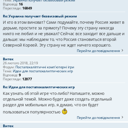
Тема:
Украина получает безвизовый режим
Відповіді:
16
Перегляди:
16849
Re: Украина получает безвизовый режим
И кто в этом виноват? Сами подумайте, почему Россия живет в
дерьме, простите за прямоту? Почему эту страну никогда
никто не любил и не уважал? Сейчас все заходит все дальше и
дальше: мы наблюдаем то, что Россия становиться второй
Северной Кореей. Эту страну не ждет ничего хорошего.
Перейти до повідомлення
Витек
26 лютого 2018, 22:19
Форум:
Постапокаліптичні комп'ютерні ігри
Тема:
Идеи для постапокалиптических игр
Відповіді:
9
Перегляди:
12077
Re: Идеи для постапокалиптических игр
Как узнать об этой игре что-либо? Напишите, можно
отдельной темой. Можно будет даже создать отдельный
раздел для мобильных игр, я думаю, что он будет
пользоваться популярностью
Перейти до повідомлення
Витек