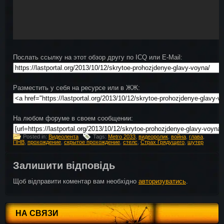
Послать ссылку на этот обзор другу по ICQ или E-Mail:
Разместить у себя на ресурсе или в ЖЖ:
На любом форуме в своем сообщении:
Posted in:
Видеолента
Tags:
Metro 2033
,
видеоролик
,
война
,
глава
,
ПНВ
,
прохождение
,
скрытое прохождение
,
стелс
,
Страх Грядущего
,
шутер
Залишити відповідь
Щоб відправити коментар вам необхідно
авторизуватись
.
НА СВЯЗИ