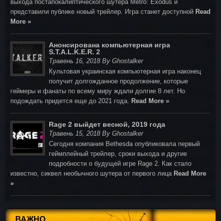
выхода постапокалиптического шутера Metro: Exodus и
представили публике новый трейлер. Игра станет доступной
Read
More »
Анонсирована компьютерная игра
S.T.A.L.K.E.R. 2
Травень 16, 2018 By Ghostalker
Культовая украинская компьютерная игра наконец
получит долгожданное продолжение, которые
геймеры и фанаты по всему миру ждали долгие 8 лет. Но
подождать придется еще до 2021 года.
Read More »
Rage 2 выйдет весной, 2019 года
Травень 15, 2018 By Ghostalker
Cегодня компания Bethesda опубликовала первый
геймплейный трейлер, сроки выхода и другие
подробности о будущей игре Rage 2. Как стало
известно, сиквел необычного шутера от первого лица
Read More
»
ВАЖНО