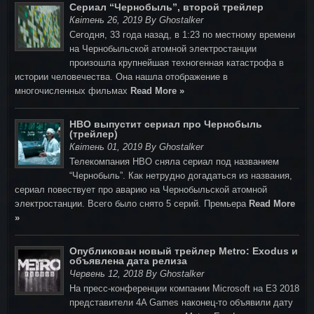
Сериал “Чернобыль”, второй трейлер
Квітень 26, 2019 By Ghostalker
Сегодня, 33 года назад, в 1:23 по местному времени
на Чернобыльской атомной электростанции
произошла крупнейшая техногенная катастрофа в
истории человечества. Она нашла отображение в
многочисленных фильмах
Read More »
HBO выпустит сериал про Чернобыль
(трейлер)
Квітень 01, 2019 By Ghostalker
Телекомпания HBO сняла сериал под названием
“Чернобыль”. Как нетрудно догадаться из названия,
сериал повествует про аварию на Чернобыльской атомной
электростанции. Всего было снято 5 серий. Премьера
Read More
»
Опубликован новый трейлер Metro: Exodus и
объявлена дата релиза
Червень 12, 2018 By Ghostalker
На пресс-конференции компании Microsoft на E3 2018
представители 4A Games наконец-то объявили дату