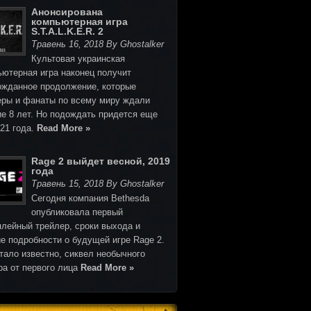
Анонсирована
компьютерная игра
S.T.A.L.K.E.R. 2
Травень 16, 2018 By Ghostalker
Культовая украинская
ьютерная игра наконец получит
ожданное продолжение, которые
еры и фанаты по всему миру ждали
ие 8 лет. Но подождать придется еще
021 года.
Read More »
Rage 2 выйдет весной, 2019
года
Травень 15, 2018 By Ghostalker
Cегодня компания Bethesda
опубликовала первый
плейный трейлер, сроки выхода и
е подробности о будущей игре Rage 2.
тало известно, сиквел необычного
ра от первого лица
Read More »