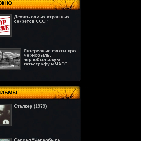
АЖНО
Десять самых страшных
секретов СССР
Интересные факты про
Чернобыль,
чернобыльскую
катастрофу и ЧАЭС
ИЛЬМЫ
Сталкер (1979)
Сериал “Чернобыль”,