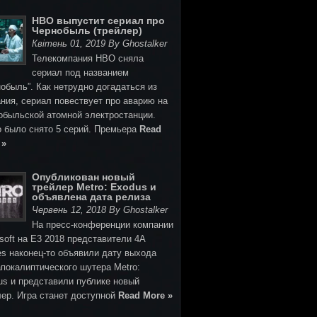
HBO выпустит сериал про
Чернобыль (трейлер)
Квітень 01, 2019 By Ghostalker
Телекомпания HBO сняла
сериал под названием
обыль”. Как нетрудно догадаться из
ния, сериал повествует про аварию на
обыльской атомной электростанции.
о было снято 5 серий. Премьера
Read
 »
Опубликован новый
трейлер Metro: Exodus и
объявлена дата релиза
Червень 12, 2018 By Ghostalker
На пресс-конференции компании
soft на E3 2018 представители 4A
s наконец-то объявили дату выхода
покалиптического шутера Metro:
us и представили публике новый
лер. Игра станет доступной
Read More »