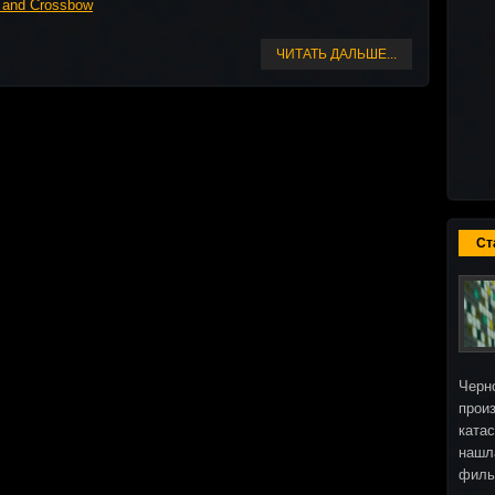
ЧИТАТЬ ДАЛЬШЕ...
Ст
Черн
прои
ката
нашл
фил