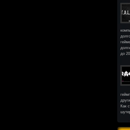
комп
долг
гейм
долг
до 2
гейм
други
Как с
шуте