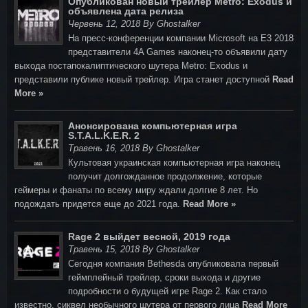
Опубликован новый трейлер Metro: Exodus и
объявлена дата релиза
Червень 12, 2018 By Ghostalker
На пресс-конференции компании Microsoft на E3 2018
представители 4A Games наконец-то объявили дату
выхода постапокалиптического шутера Metro: Exodus и
представили публике новый трейлер. Игра станет доступной
Read
More »
Анонсирована компьютерная игра
S.T.A.L.K.E.R. 2
Травень 16, 2018 By Ghostalker
Культовая украинская компьютерная игра наконец
получит долгожданное продолжение, которые
геймеры и фанаты по всему миру ждали долгие 8 лет. Но
подождать придется еще до 2021 года.
Read More »
Rage 2 выйдет весной, 2019 года
Травень 15, 2018 By Ghostalker
Cегодня компания Bethesda опубликовала первый
геймплейный трейлер, сроки выхода и другие
подробности о будущей игре Rage 2. Как стало
известно, сиквел необычного шутера от первого лица
Read More