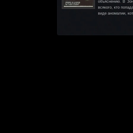
объяснению. В Зон
всякого, кто попад
виде аномалии, ко