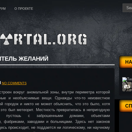
РУМ
О ПРОЕКТЕ
ТЕЛЬ ЖЕЛАНИЙ
НА
NO COMMENTS
троен вокруг аномальной зоны, внутри периметра которой
ные и необъяснимые вещи. Однажды что-то неизвестное
й городок и никто не может объяснить, что это было, хотя
С
 это был метеорит. Местность превратилась в непригодную
я пустошь с заброшенными домами, объектами
и, фабриками, заводами и больницами. Здесь нет законов
десь происходит, не поддается ни логическому, ни научному