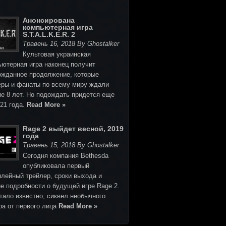
Анонсирована
компьютерная игра
S.T.A.L.K.E.R. 2
Травень 16, 2018 By Ghostalker
Культовая украинская
ьютерная игра наконец получит
ожданное продолжение, которые
еры и фанаты по всему миру ждали
ие 8 лет. Но подождать придется еще
021 года.
Read More »
Rage 2 выйдет весной, 2019
года
Травень 15, 2018 By Ghostalker
Cегодня компания Bethesda
опубликовала первый
плейный трейлер, сроки выхода и
е подробности о будущей игре Rage 2.
тало известно, сиквел необычного
ра от первого лица
Read More »