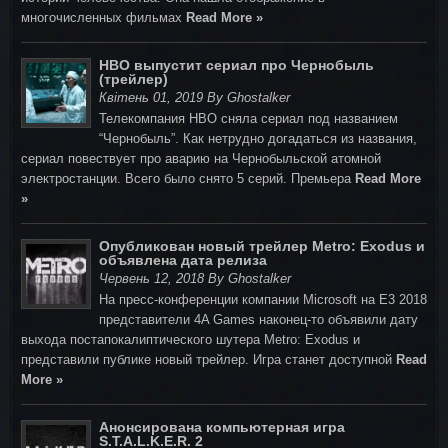
многочисленных фильмах
Read More »
HBO выпустит сериал про Чернобыль
(трейлер)
Квітень 01, 2019 By Ghostalker
Телекомпания HBO сняла сериал под названием
“Чернобыль”. Как нетрудно догадаться из названия,
сериал повествует про аварию на Чернобыльской атомной
электростанции. Всего было снято 5 серий. Премьера
Read More
»
Опубликован новый трейлер Metro: Exodus и
объявлена дата релиза
Червень 12, 2018 By Ghostalker
На пресс-конференции компании Microsoft на E3 2018
представители 4A Games наконец-то объявили дату
выхода постапокалиптического шутера Metro: Exodus и
представили публике новый трейлер. Игра станет доступной
Read
More »
Анонсирована компьютерная игра
S.T.A.L.K.E.R. 2