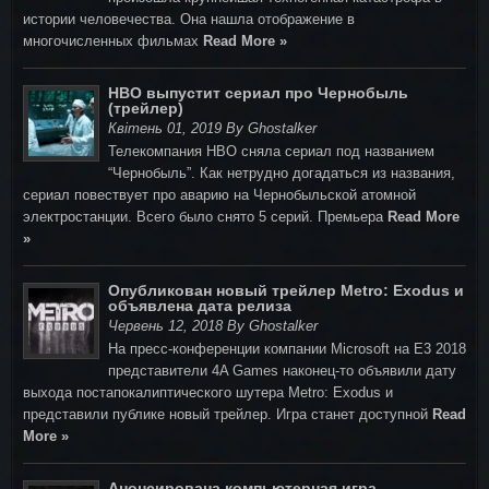
истории человечества. Она нашла отображение в
многочисленных фильмах
Read More »
HBO выпустит сериал про Чернобыль
(трейлер)
Квітень 01, 2019 By Ghostalker
Телекомпания HBO сняла сериал под названием
“Чернобыль”. Как нетрудно догадаться из названия,
сериал повествует про аварию на Чернобыльской атомной
электростанции. Всего было снято 5 серий. Премьера
Read More
»
Опубликован новый трейлер Metro: Exodus и
объявлена дата релиза
Червень 12, 2018 By Ghostalker
На пресс-конференции компании Microsoft на E3 2018
представители 4A Games наконец-то объявили дату
выхода постапокалиптического шутера Metro: Exodus и
представили публике новый трейлер. Игра станет доступной
Read
More »
Анонсирована компьютерная игра