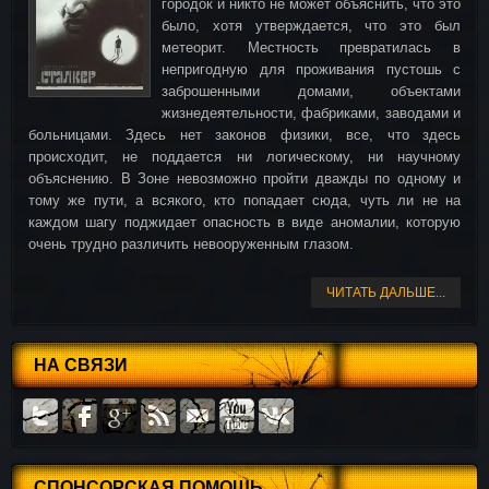
городок и никто не может объяснить, что это
было, хотя утверждается, что это был
метеорит. Местность превратилась в
непригодную для проживания пустошь с
заброшенными домами, объектами
жизнедеятельности, фабриками, заводами и
больницами. Здесь нет законов физики, все, что здесь
происходит, не поддается ни логическому, ни научному
объяснению. В Зоне невозможно пройти дважды по одному и
тому же пути, а всякого, кто попадает сюда, чуть ли не на
каждом шагу поджидает опасность в виде аномалии, которую
очень трудно различить невооруженным глазом.
ЧИТАТЬ ДАЛЬШЕ...
НА СВЯЗИ
СПОНСОРСКАЯ ПОМОЩЬ