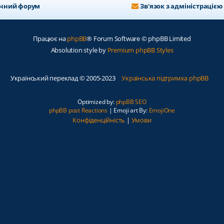
ичний форум
Зв'язок з адміністрацією
Працює на
phpBB
® Forum Software © phpBB Limited
Absolution style by
Premium phpBB Styles
Український переклад © 2005-2023
Українська підтримка phpBB
Optimized by:
phpBB SEO
phpBB post Reactions
| Emoji art By:
EmojiOne
Конфіденційність
|
Умови