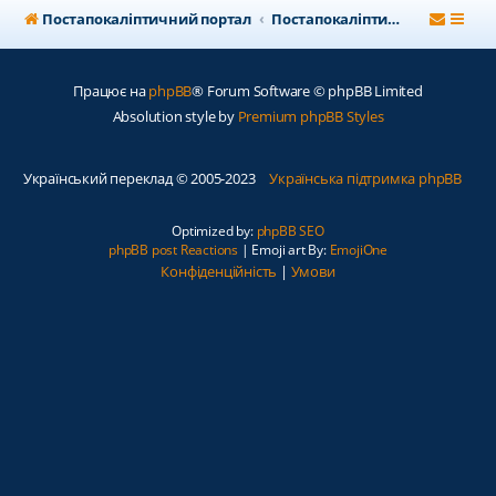
Постапокаліптичний портал
Постапокаліптичний форум
Працює на
phpBB
® Forum Software © phpBB Limited
Absolution style by
Premium phpBB Styles
Український переклад © 2005-2023
Українська підтримка phpBB
Optimized by:
phpBB SEO
phpBB post Reactions
| Emoji art By:
EmojiOne
Конфіденційність
|
Умови