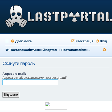
Допомога
Реєстрація
Вхід
П
Постапокаліптичний портал
Постапокаліптичний форум
о
Скинути пароль
ш
у
Адреса e-mail:
Адреса e-mail, вказана вами при реєстрації.
к