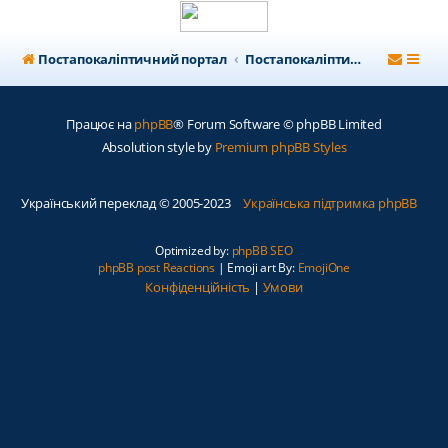
Постапокаліптичний портал
Постапокаліптичний форум
Працює на
phpBB
® Forum Software © phpBB Limited
Absolution style by
Premium phpBB Styles
Український переклад © 2005-2023
Українська підтримка phpBB
Optimized by:
phpBB SEO
phpBB post Reactions
| Emoji art By:
EmojiOne
Конфіденційність
|
Умови