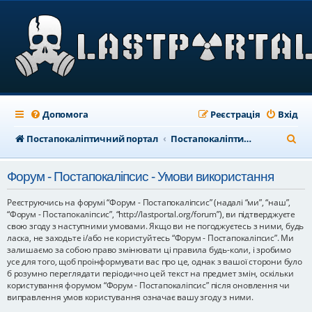
Допомога
Реєстрація
Вхід
П
Постапокаліптичний портал
Постапокаліптичний форум
о
Форум - Постапокаліпсис - Умови використання
ш
у
Реєструючись на форумі “Форум - Постапокаліпсис” (надалі “ми”, “наш”,
“Форум - Постапокаліпсис”, “http://lastportal.org/forum”), ви підтверджуєте
к
свою згоду з наступними умовами. Якщо ви не погоджуєтесь з ними, будь
ласка, не заходьте і/або не користуйтесь “Форум - Постапокаліпсис”. Ми
залишаємо за собою право змінювати ці правила будь-коли, і зробимо
усе для того, щоб проінформувати вас про це, однак з вашої сторони було
б розумно переглядати періодично цей текст на предмет змін, оскільки
користування форумом “Форум - Постапокаліпсис” після оновлення чи
виправлення умов користування означає вашу згоду з ними.