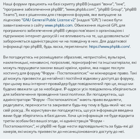
Наші форуми працюють на базі скрипту phpBB (надалі “вони”, “їхнє”,
“програмне забезпечення phpBB”, “www.phpbb.com”, “phpBB Group”, “phpBB
Teams”), яке є рішенням для створення форумів, яке випущене за
ліцензією “
GNU General Public License v2
” (надалі “GPL”) і може бути
завантаженим з сайту
www.phpbb.com
. Обмеження ліцензії GPL для
програмного забезпечення phpBB суворо пов'язані з організацією і
підтримкою інтернет-дискусій і не впливають на те, що дозволяється/
забороняється адміністрацією чи на поведінку в них. Для додаткової
інформації про phpBB, будь ласка, перегляньте:
https://www.phpbb.com/
.
Ви погоджуєтесь не розміщувати образливі, непристойні, вульгарні,
наклепницькі, ненависні, погрозливі, порнографічні та інші матеріали, які
можуть порушувати закони вашої країни, країни, яка надає послуги
хостингу для форуму “Форум - Постапокаліпсис” чи міжнародне право. Такі
дії можуть призвести до негайної і постійної відмови у доступі до форуму,
при цьому ваш інтернет-провайдер буде повідомлений про це, якщо ми
будемо вважати це за необхідне. IP-адреси усіх повідомлень зберігаються
для забезпечення проведення такої політики. Ви погоджуєтесь, що
адміністратори “Форум - Постапокаліпсис” мають право видаляти,
редагувати, переносити та закривати будь-яку тему в будь-який час на
свій розсуд . Як користувач ви погоджуєтесь, що уся інформація введена
вами буде зберігатись в базі даних. Хоча ця інформація не буде відкрита
третім особам без вашої згоди, ні адміністрація “Форум -
Постапокаліпсис”, ні phpBB не буде нести відповідальність за будь-які дії
хакерів, які можуть призвести до несанкціонованого доступу до неї.