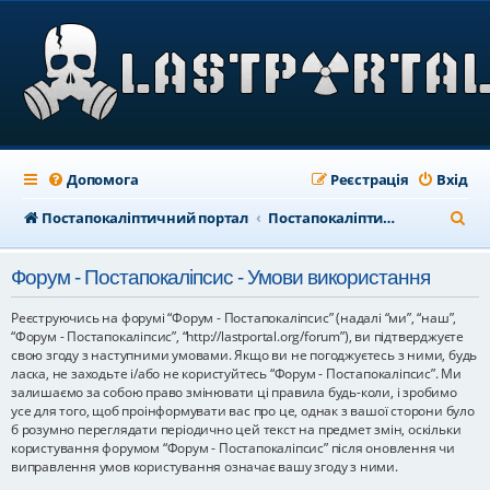
Допомога
Реєстрація
Вхід
П
Постапокаліптичний портал
Постапокаліптичний форум
о
Форум - Постапокаліпсис - Умови використання
ш
у
Реєструючись на форумі “Форум - Постапокаліпсис” (надалі “ми”, “наш”,
“Форум - Постапокаліпсис”, “http://lastportal.org/forum”), ви підтверджуєте
к
свою згоду з наступними умовами. Якщо ви не погоджуєтесь з ними, будь
ласка, не заходьте і/або не користуйтесь “Форум - Постапокаліпсис”. Ми
залишаємо за собою право змінювати ці правила будь-коли, і зробимо
усе для того, щоб проінформувати вас про це, однак з вашої сторони було
б розумно переглядати періодично цей текст на предмет змін, оскільки
користування форумом “Форум - Постапокаліпсис” після оновлення чи
виправлення умов користування означає вашу згоду з ними.