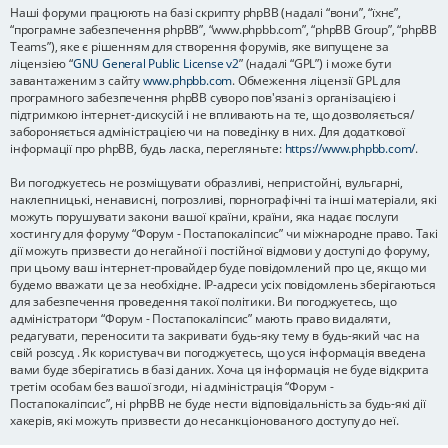
Наші форуми працюють на базі скрипту phpBB (надалі “вони”, “їхнє”,
“програмне забезпечення phpBB”, “www.phpbb.com”, “phpBB Group”, “phpBB
Teams”), яке є рішенням для створення форумів, яке випущене за
ліцензією “
GNU General Public License v2
” (надалі “GPL”) і може бути
завантаженим з сайту
www.phpbb.com
. Обмеження ліцензії GPL для
програмного забезпечення phpBB суворо пов'язані з організацією і
підтримкою інтернет-дискусій і не впливають на те, що дозволяється/
забороняється адміністрацією чи на поведінку в них. Для додаткової
інформації про phpBB, будь ласка, перегляньте:
https://www.phpbb.com/
.
Ви погоджуєтесь не розміщувати образливі, непристойні, вульгарні,
наклепницькі, ненависні, погрозливі, порнографічні та інші матеріали, які
можуть порушувати закони вашої країни, країни, яка надає послуги
хостингу для форуму “Форум - Постапокаліпсис” чи міжнародне право. Такі
дії можуть призвести до негайної і постійної відмови у доступі до форуму,
при цьому ваш інтернет-провайдер буде повідомлений про це, якщо ми
будемо вважати це за необхідне. IP-адреси усіх повідомлень зберігаються
для забезпечення проведення такої політики. Ви погоджуєтесь, що
адміністратори “Форум - Постапокаліпсис” мають право видаляти,
редагувати, переносити та закривати будь-яку тему в будь-який час на
свій розсуд . Як користувач ви погоджуєтесь, що уся інформація введена
вами буде зберігатись в базі даних. Хоча ця інформація не буде відкрита
третім особам без вашої згоди, ні адміністрація “Форум -
Постапокаліпсис”, ні phpBB не буде нести відповідальність за будь-які дії
хакерів, які можуть призвести до несанкціонованого доступу до неї.