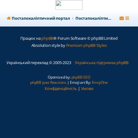
Постапокаліптичний портал
Постапокаліптичний форум
Працює на
phpBB
® Forum Software © phpBB Limited
Absolution style by
Premium phpBB Styles
Український переклад © 2005-2023
Українська підтримка phpBB
Optimized by:
phpBB SEO
phpBB post Reactions
| Emoji art By:
EmojiOne
Конфіденційність
|
Умови