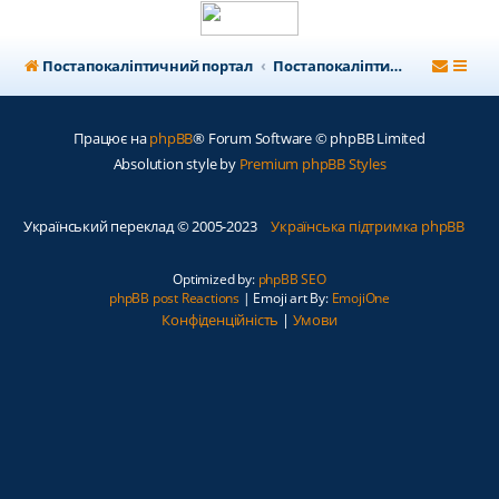
Постапокаліптичний портал
Постапокаліптичний форум
Працює на
phpBB
® Forum Software © phpBB Limited
Absolution style by
Premium phpBB Styles
Український переклад © 2005-2023
Українська підтримка phpBB
Optimized by:
phpBB SEO
phpBB post Reactions
| Emoji art By:
EmojiOne
Конфіденційність
|
Умови