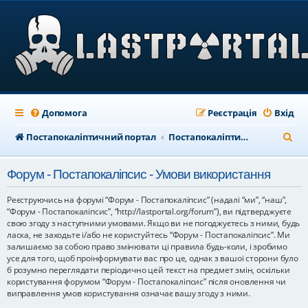
Допомога
Реєстрація
Вхід
П
Постапокаліптичний портал
Постапокаліптичний форум
о
Форум - Постапокаліпсис - Умови використання
ш
у
Реєструючись на форумі “Форум - Постапокаліпсис” (надалі “ми”, “наш”,
“Форум - Постапокаліпсис”, “http://lastportal.org/forum”), ви підтверджуєте
к
свою згоду з наступними умовами. Якщо ви не погоджуєтесь з ними, будь
ласка, не заходьте і/або не користуйтесь “Форум - Постапокаліпсис”. Ми
залишаємо за собою право змінювати ці правила будь-коли, і зробимо
усе для того, щоб проінформувати вас про це, однак з вашої сторони було
б розумно переглядати періодично цей текст на предмет змін, оскільки
користування форумом “Форум - Постапокаліпсис” після оновлення чи
виправлення умов користування означає вашу згоду з ними.