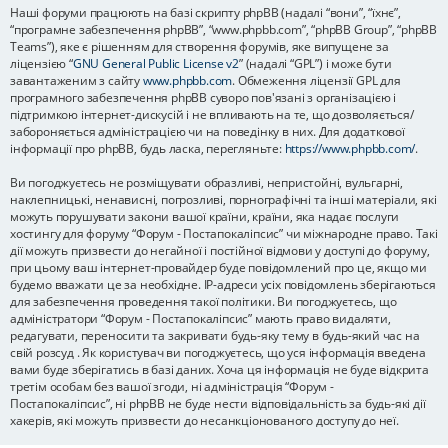
Наші форуми працюють на базі скрипту phpBB (надалі “вони”, “їхнє”,
“програмне забезпечення phpBB”, “www.phpbb.com”, “phpBB Group”, “phpBB
Teams”), яке є рішенням для створення форумів, яке випущене за
ліцензією “
GNU General Public License v2
” (надалі “GPL”) і може бути
завантаженим з сайту
www.phpbb.com
. Обмеження ліцензії GPL для
програмного забезпечення phpBB суворо пов'язані з організацією і
підтримкою інтернет-дискусій і не впливають на те, що дозволяється/
забороняється адміністрацією чи на поведінку в них. Для додаткової
інформації про phpBB, будь ласка, перегляньте:
https://www.phpbb.com/
.
Ви погоджуєтесь не розміщувати образливі, непристойні, вульгарні,
наклепницькі, ненависні, погрозливі, порнографічні та інші матеріали, які
можуть порушувати закони вашої країни, країни, яка надає послуги
хостингу для форуму “Форум - Постапокаліпсис” чи міжнародне право. Такі
дії можуть призвести до негайної і постійної відмови у доступі до форуму,
при цьому ваш інтернет-провайдер буде повідомлений про це, якщо ми
будемо вважати це за необхідне. IP-адреси усіх повідомлень зберігаються
для забезпечення проведення такої політики. Ви погоджуєтесь, що
адміністратори “Форум - Постапокаліпсис” мають право видаляти,
редагувати, переносити та закривати будь-яку тему в будь-який час на
свій розсуд . Як користувач ви погоджуєтесь, що уся інформація введена
вами буде зберігатись в базі даних. Хоча ця інформація не буде відкрита
третім особам без вашої згоди, ні адміністрація “Форум -
Постапокаліпсис”, ні phpBB не буде нести відповідальність за будь-які дії
хакерів, які можуть призвести до несанкціонованого доступу до неї.