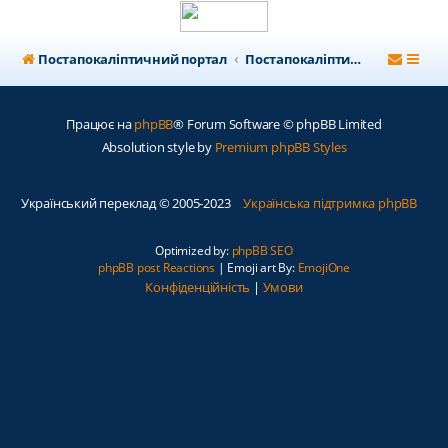
Постапокаліптичний портал
Постапокаліптичний форум
Працює на
phpBB
® Forum Software © phpBB Limited
Absolution style by
Premium phpBB Styles
Український переклад © 2005-2023
Українська підтримка phpBB
Optimized by:
phpBB SEO
phpBB post Reactions
| Emoji art By:
EmojiOne
Конфіденційність
|
Умови