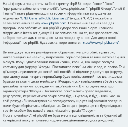
Наші форуми працюють на базі скрипту phpBB (надалі “вони”, “їхнє”,
“програмне забезпечення phpBB”, “www.phpbb.com”, “phpBB Group”, “phpBB
Teams”), яке є рішенням для створення форумів, яке випущене за
ліцензією “
GNU General Public License v2
” (надалі “GPL”) і може бути
завантаженим з сайту
www.phpbb.com
. Обмеження ліцензії GPL для
програмного забезпечення phpBB суворо пов'язані з організацією і
підтримкою інтернет-дискусій і не впливають на те, що дозволяється/
забороняється адміністрацією чи на поведінку в них. Для додаткової
інформації про phpBB, будь ласка, перегляньте:
https://www.phpbb.com/
.
Ви погоджуєтесь не розміщувати образливі, непристойні, вульгарні,
наклепницькі, ненависні, погрозливі, порнографічні та інші матеріали, які
можуть порушувати закони вашої країни, країни, яка надає послуги
хостингу для форуму “Форум - Постапокаліпсис” чи міжнародне право. Такі
дії можуть призвести до негайної і постійної відмови у доступі до форуму,
при цьому ваш інтернет-провайдер буде повідомлений про це, якщо ми
будемо вважати це за необхідне. IP-адреси усіх повідомлень зберігаються
для забезпечення проведення такої політики. Ви погоджуєтесь, що
адміністратори “Форум - Постапокаліпсис” мають право видаляти,
редагувати, переносити та закривати будь-яку тему в будь-який час на
свій розсуд . Як користувач ви погоджуєтесь, що уся інформація введена
вами буде зберігатись в базі даних. Хоча ця інформація не буде відкрита
третім особам без вашої згоди, ні адміністрація “Форум -
Постапокаліпсис”, ні phpBB не буде нести відповідальність за будь-які дії
хакерів, які можуть призвести до несанкціонованого доступу до неї.