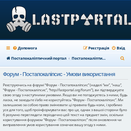
Допомога
Реєстрація
Вхід
П
Постапокаліптичний портал
Постапокаліптичний форум
о
Форум - Постапокаліпсис - Умови використання
ш
у
Реєструючись на форумі “Форум - Постапокаліпсис” (надалі “ми”, “наш”,
“Форум - Постапокаліпсис”, “http://lastportal.org/forum”), ви підтверджуєте
к
свою згоду з наступними умовами. Якщо ви не погоджуєтесь з ними, будь
ласка, не заходьте і/або не користуйтесь “Форум - Постапокаліпсис”. Ми
залишаємо за собою право змінювати ці правила будь-коли, і зробимо
усе для того, щоб проінформувати вас про це, однак з вашої сторони було
б розумно переглядати періодично цей текст на предмет змін, оскільки
користування форумом “Форум - Постапокаліпсис” після оновлення чи
виправлення умов користування означає вашу згоду з ними.