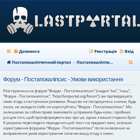
Допомога
Реєстрація
Вхід
П
Постапокаліптичний портал
Постапокаліптичний форум
о
Форум - Постапокаліпсис - Умови використання
ш
у
Реєструючись на форумі “Форум - Постапокаліпсис” (надалі “ми”, “наш”,
“Форум - Постапокаліпсис”, “http://lastportal.org/forum”), ви підтверджуєте
к
свою згоду з наступними умовами. Якщо ви не погоджуєтесь з ними, будь
ласка, не заходьте і/або не користуйтесь “Форум - Постапокаліпсис”. Ми
залишаємо за собою право змінювати ці правила будь-коли, і зробимо
усе для того, щоб проінформувати вас про це, однак з вашої сторони було
б розумно переглядати періодично цей текст на предмет змін, оскільки
користування форумом “Форум - Постапокаліпсис” після оновлення чи
виправлення умов користування означає вашу згоду з ними.