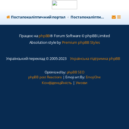
Постапокаліптичний портал
Постапокаліптичний форум
Працює на
phpBB
® Forum Software © phpBB Limited
Absolution style by
Premium phpBB Styles
Український переклад © 2005-2023
Українська підтримка phpBB
Optimized by:
phpBB SEO
phpBB post Reactions
| Emoji art By:
EmojiOne
Конфіденційність
|
Умови