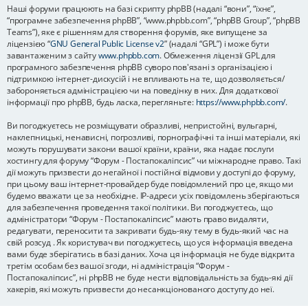
Наші форуми працюють на базі скрипту phpBB (надалі “вони”, “їхнє”,
“програмне забезпечення phpBB”, “www.phpbb.com”, “phpBB Group”, “phpBB
Teams”), яке є рішенням для створення форумів, яке випущене за
ліцензією “
GNU General Public License v2
” (надалі “GPL”) і може бути
завантаженим з сайту
www.phpbb.com
. Обмеження ліцензії GPL для
програмного забезпечення phpBB суворо пов'язані з організацією і
підтримкою інтернет-дискусій і не впливають на те, що дозволяється/
забороняється адміністрацією чи на поведінку в них. Для додаткової
інформації про phpBB, будь ласка, перегляньте:
https://www.phpbb.com/
.
Ви погоджуєтесь не розміщувати образливі, непристойні, вульгарні,
наклепницькі, ненависні, погрозливі, порнографічні та інші матеріали, які
можуть порушувати закони вашої країни, країни, яка надає послуги
хостингу для форуму “Форум - Постапокаліпсис” чи міжнародне право. Такі
дії можуть призвести до негайної і постійної відмови у доступі до форуму,
при цьому ваш інтернет-провайдер буде повідомлений про це, якщо ми
будемо вважати це за необхідне. IP-адреси усіх повідомлень зберігаються
для забезпечення проведення такої політики. Ви погоджуєтесь, що
адміністратори “Форум - Постапокаліпсис” мають право видаляти,
редагувати, переносити та закривати будь-яку тему в будь-який час на
свій розсуд . Як користувач ви погоджуєтесь, що уся інформація введена
вами буде зберігатись в базі даних. Хоча ця інформація не буде відкрита
третім особам без вашої згоди, ні адміністрація “Форум -
Постапокаліпсис”, ні phpBB не буде нести відповідальність за будь-які дії
хакерів, які можуть призвести до несанкціонованого доступу до неї.