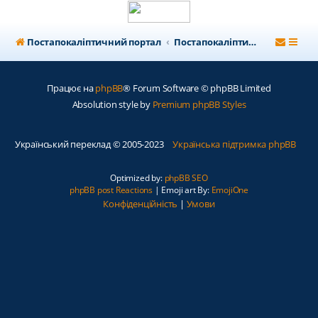
Постапокаліптичний портал
Постапокаліптичний форум
Працює на
phpBB
® Forum Software © phpBB Limited
Absolution style by
Premium phpBB Styles
Український переклад © 2005-2023
Українська підтримка phpBB
Optimized by:
phpBB SEO
phpBB post Reactions
| Emoji art By:
EmojiOne
Конфіденційність
|
Умови