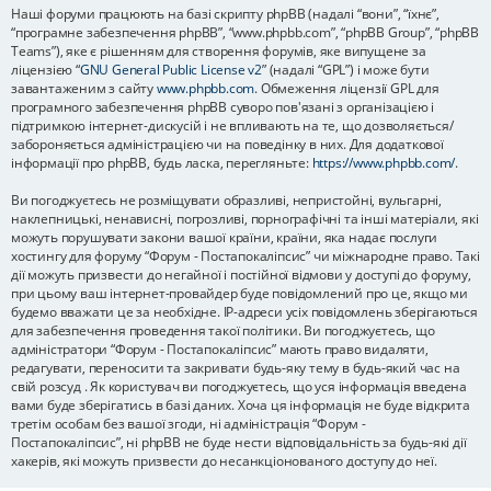
Наші форуми працюють на базі скрипту phpBB (надалі “вони”, “їхнє”,
“програмне забезпечення phpBB”, “www.phpbb.com”, “phpBB Group”, “phpBB
Teams”), яке є рішенням для створення форумів, яке випущене за
ліцензією “
GNU General Public License v2
” (надалі “GPL”) і може бути
завантаженим з сайту
www.phpbb.com
. Обмеження ліцензії GPL для
програмного забезпечення phpBB суворо пов'язані з організацією і
підтримкою інтернет-дискусій і не впливають на те, що дозволяється/
забороняється адміністрацією чи на поведінку в них. Для додаткової
інформації про phpBB, будь ласка, перегляньте:
https://www.phpbb.com/
.
Ви погоджуєтесь не розміщувати образливі, непристойні, вульгарні,
наклепницькі, ненависні, погрозливі, порнографічні та інші матеріали, які
можуть порушувати закони вашої країни, країни, яка надає послуги
хостингу для форуму “Форум - Постапокаліпсис” чи міжнародне право. Такі
дії можуть призвести до негайної і постійної відмови у доступі до форуму,
при цьому ваш інтернет-провайдер буде повідомлений про це, якщо ми
будемо вважати це за необхідне. IP-адреси усіх повідомлень зберігаються
для забезпечення проведення такої політики. Ви погоджуєтесь, що
адміністратори “Форум - Постапокаліпсис” мають право видаляти,
редагувати, переносити та закривати будь-яку тему в будь-який час на
свій розсуд . Як користувач ви погоджуєтесь, що уся інформація введена
вами буде зберігатись в базі даних. Хоча ця інформація не буде відкрита
третім особам без вашої згоди, ні адміністрація “Форум -
Постапокаліпсис”, ні phpBB не буде нести відповідальність за будь-які дії
хакерів, які можуть призвести до несанкціонованого доступу до неї.