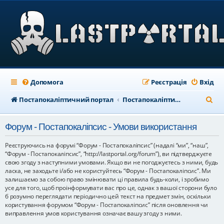
Допомога
Реєстрація
Вхід
П
Постапокаліптичний портал
Постапокаліптичний форум
о
Форум - Постапокаліпсис - Умови використання
ш
у
Реєструючись на форумі “Форум - Постапокаліпсис” (надалі “ми”, “наш”,
“Форум - Постапокаліпсис”, “http://lastportal.org/forum”), ви підтверджуєте
к
свою згоду з наступними умовами. Якщо ви не погоджуєтесь з ними, будь
ласка, не заходьте і/або не користуйтесь “Форум - Постапокаліпсис”. Ми
залишаємо за собою право змінювати ці правила будь-коли, і зробимо
усе для того, щоб проінформувати вас про це, однак з вашої сторони було
б розумно переглядати періодично цей текст на предмет змін, оскільки
користування форумом “Форум - Постапокаліпсис” після оновлення чи
виправлення умов користування означає вашу згоду з ними.