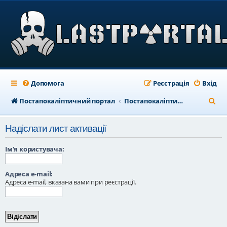
Допомога
Реєстрація
Вхід
П
Постапокаліптичний портал
Постапокаліптичний форум
о
Надіслати лист активації
ш
у
Ім'я користувача:
к
Адреса e-mail:
Адреса e-mail, вказана вами при реєстрації.