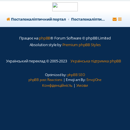
Постапокаліптичний портал
Постапокаліптичний форум
Працює на
phpBB
® Forum Software © phpBB Limited
Absolution style by
Premium phpBB Styles
Український переклад © 2005-2023
Українська підтримка phpBB
Optimized by:
phpBB SEO
phpBB post Reactions
| Emoji art By:
EmojiOne
Конфіденційність
|
Умови