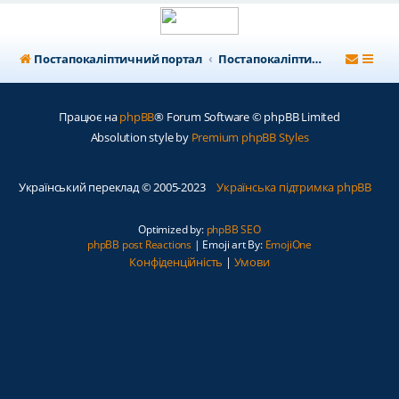
Постапокаліптичний портал
Постапокаліптичний форум
Працює на
phpBB
® Forum Software © phpBB Limited
Absolution style by
Premium phpBB Styles
Український переклад © 2005-2023
Українська підтримка phpBB
Optimized by:
phpBB SEO
phpBB post Reactions
| Emoji art By:
EmojiOne
Конфіденційність
|
Умови