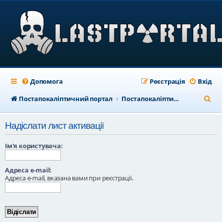
Допомога
Реєстрація
Вхід
П
Постапокаліптичний портал
Постапокаліптичний форум
о
Надіслати лист активації
ш
у
Ім'я користувача:
к
Адреса e-mail:
Адреса e-mail, вказана вами при реєстрації.