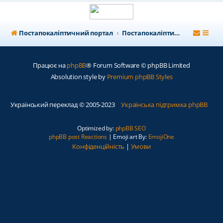
Постапокаліптичний портал
Постапокаліптичний форум
Працює на
phpBB
® Forum Software © phpBB Limited
Absolution style by
Premium phpBB Styles
Український переклад © 2005-2023
Українська підтримка phpBB
Optimized by:
phpBB SEO
phpBB post Reactions
| Emoji art By:
EmojiOne
Конфіденційність
|
Умови