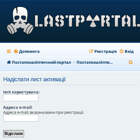
Допомога
Реєстрація
Вхід
П
Постапокаліптичний портал
Постапокаліптичний форум
о
Надіслати лист активації
ш
у
Ім'я користувача:
к
Адреса e-mail:
Адреса e-mail, вказана вами при реєстрації.