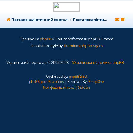
Постапокаліптичний портал
Постапокаліптичний форум
Працює на
phpBB
® Forum Software © phpBB Limited
Absolution style by
Premium phpBB Styles
Український переклад © 2005-2023
Українська підтримка phpBB
Optimized by:
phpBB SEO
phpBB post Reactions
| Emoji art By:
EmojiOne
Конфіденційність
|
Умови