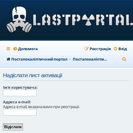
Допомога
Реєстрація
Вхід
П
Постапокаліптичний портал
Постапокаліптичний форум
о
Надіслати лист активації
ш
у
Ім'я користувача:
к
Адреса e-mail:
Адреса e-mail, вказана вами при реєстрації.