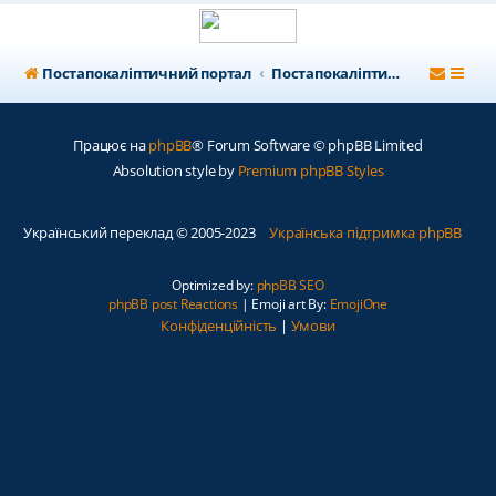
Постапокаліптичний портал
Постапокаліптичний форум
Працює на
phpBB
® Forum Software © phpBB Limited
Absolution style by
Premium phpBB Styles
Український переклад © 2005-2023
Українська підтримка phpBB
Optimized by:
phpBB SEO
phpBB post Reactions
| Emoji art By:
EmojiOne
Конфіденційність
|
Умови