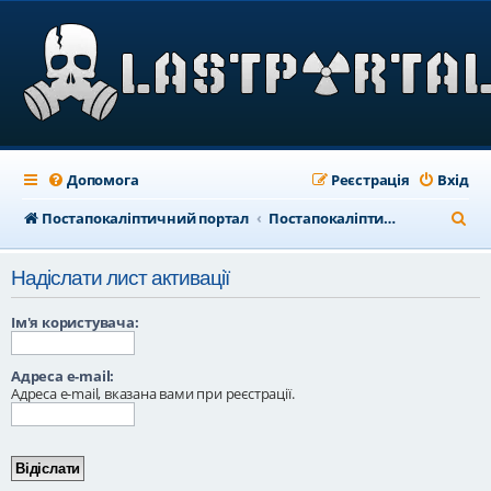
Допомога
Реєстрація
Вхід
П
Постапокаліптичний портал
Постапокаліптичний форум
о
Надіслати лист активації
ш
у
Ім'я користувача:
к
Адреса e-mail:
Адреса e-mail, вказана вами при реєстрації.