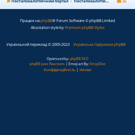
Постапокаліптичний портал
Постапокаліптичний форум
Працює на
phpBB
® Forum Software © phpBB Limited
Absolution style by
Premium phpBB Styles
Український переклад © 2005-2023
Українська підтримка phpBB
Optimized by:
phpBB SEO
phpBB post Reactions
| Emoji art By:
EmojiOne
Конфіденційність
|
Умови