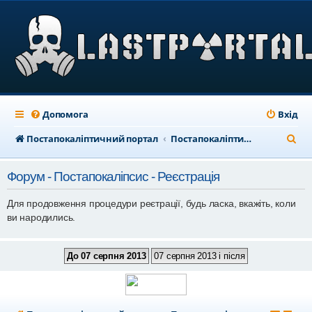
Допомога
Вхід
П
Постапокаліптичний портал
Постапокаліптичний форум
о
Форум - Постапокаліпсис - Реєстрація
ш
у
Для продовження процедури реєтрації, будь ласка, вкажіть, коли
ви народились.
к