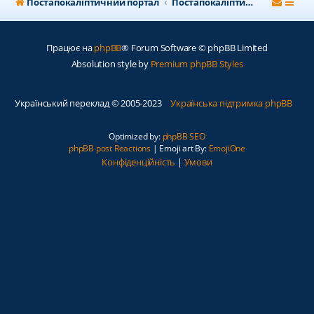
Постапокаліптичний портал
Постапокаліптичний форум
Працює на
phpBB
® Forum Software © phpBB Limited
Absolution style by
Premium phpBB Styles
Український переклад © 2005-2023
Українська підтримка phpBB
Optimized by:
phpBB SEO
phpBB post Reactions
| Emoji art By:
EmojiOne
Конфіденційність
|
Умови