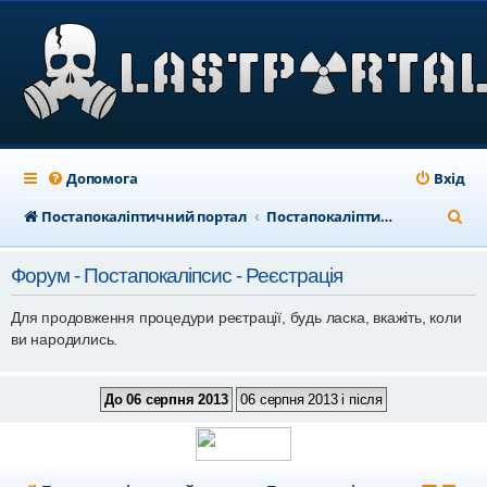
Допомога
Вхід
П
Постапокаліптичний портал
Постапокаліптичний форум
о
Форум - Постапокаліпсис - Реєстрація
ш
у
Для продовження процедури реєтрації, будь ласка, вкажіть, коли
ви народились.
к