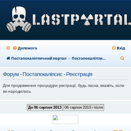
Допомога
Вхід
П
Постапокаліптичний портал
Постапокаліптичний форум
о
Форум - Постапокаліпсис - Реєстрація
ш
у
Для продовження процедури реєтрації, будь ласка, вкажіть, коли
ви народились.
к