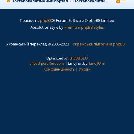
Постапокаліптичний портал
Постапокаліптичний форум
Працює на
phpBB
® Forum Software © phpBB Limited
Absolution style by
Premium phpBB Styles
Український переклад © 2005-2023
Українська підтримка phpBB
Optimized by:
phpBB SEO
phpBB post Reactions
| Emoji art By:
EmojiOne
Конфіденційність
|
Умови