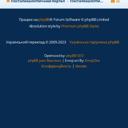
Постапокаліптичний портал
Постапокаліптичний форум
Працює на
phpBB
® Forum Software © phpBB Limited
Absolution style by
Premium phpBB Styles
Український переклад © 2005-2023
Українська підтримка phpBB
Optimized by:
phpBB SEO
phpBB post Reactions
| Emoji art By:
EmojiOne
Конфіденційність
|
Умови