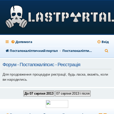
Допомога
Вхід
П
Постапокаліптичний портал
Постапокаліптичний форум
о
Форум - Постапокаліпсис - Реєстрація
ш
у
Для продовження процедури реєтрації, будь ласка, вкажіть, коли
ви народились.
к