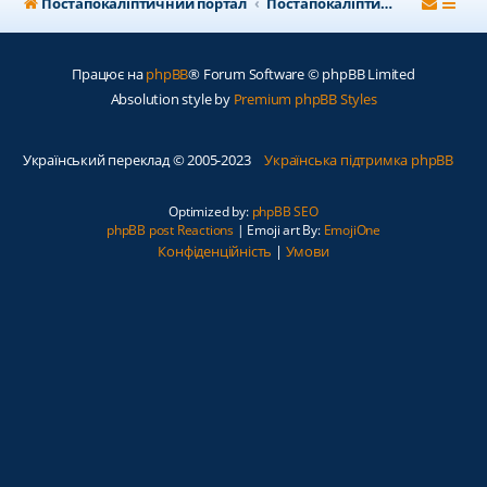
Постапокаліптичний портал
Постапокаліптичний форум
Працює на
phpBB
® Forum Software © phpBB Limited
Absolution style by
Premium phpBB Styles
Український переклад © 2005-2023
Українська підтримка phpBB
Optimized by:
phpBB SEO
phpBB post Reactions
| Emoji art By:
EmojiOne
Конфіденційність
|
Умови