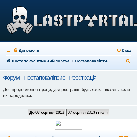
Допомога
Вхід
П
Постапокаліптичний портал
Постапокаліптичний форум
о
Форум - Постапокаліпсис - Реєстрація
ш
у
Для продовження процедури реєтрації, будь ласка, вкажіть, коли
ви народились.
к