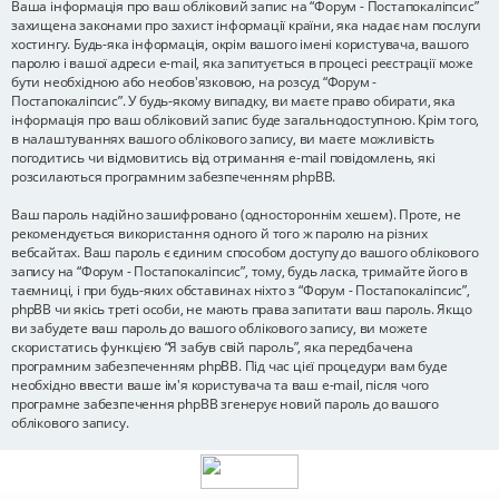
Ваша інформація про ваш обліковий запис на “Форум - Постапокаліпсис”
захищена законами про захист інформації країни, яка надає нам послуги
хостингу. Будь-яка інформація, окрім вашого імені користувача, вашого
паролю і вашої адреси e-mail, яка запитується в процесі реєстрації може
бути необхідною або необов'язковою, на розсуд “Форум -
Постапокаліпсис”. У будь-якому випадку, ви маєте право обирати, яка
інформація про ваш обліковий запис буде загальнодоступною. Крім того,
в налаштуваннях вашого облікового запису, ви маєте можливість
погодитись чи відмовитись від отримання e-mail повідомлень, які
розсилаються програмним забезпеченням phpBB.
Ваш пароль надійно зашифровано (одностороннім хешем). Проте, не
рекомендується використання одного й того ж паролю на різних
вебсайтах. Ваш пароль є єдиним способом доступу до вашого облікового
запису на “Форум - Постапокаліпсис”, тому, будь ласка, тримайте його в
таємниці, і при будь-яких обставинах ніхто з “Форум - Постапокаліпсис”,
phpBB чи якісь треті особи, не мають права запитати ваш пароль. Якщо
ви забудете ваш пароль до вашого облікового запису, ви можете
скористатись функцією “Я забув свій пароль”, яка передбачена
програмним забезпеченням phpBB. Під час цієї процедури вам буде
необхідно ввести ваше ім'я користувача та ваш e-mail, після чого
програмне забезпечення phpBB згенерує новий пароль до вашого
облікового запису.