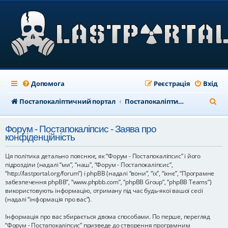
Допомога
Реєстрація
Вхід
П
Постапокаліптичний портал
Постапокаліптичний форум
о
Форум - Постапокаліпсис - Заява про
ш
конфіденційність
у
Ця політика детально пояснює, як “Форум - Постапокаліпсис” і його
к
підрозділи (надалі “ми”, “наш”, “Форум - Постапокаліпсис”,
“http://lastportal.org/forum”) і phpBB (надалі “вони”, “їх”, “їхнє”, “Програмне
забезпечення phpBB”, “www.phpbb.com”, “phpBB Group”, “phpBB Teams”)
використовують інформацію, отриману під час будь-якої вашої сесії
(надалі “інформація про вас”).
Інформація про вас збирається двома способами. По перше, перегляд
“Форум - Постапокаліпсис” призведе до створення програмним