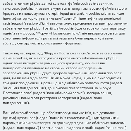
забезпеченням phpBB деякої кількості файлів cookies (невеликих
текстових файлів, які завантажуються в папку тимчасових файлів вашого
браузера на вашому комп'ютері. Перші два файли cookies містять лише
ідентифікатор користувача (надалі “user-id”) і ідентифікатор анонімної
сесії (надалі “session-id”), які автоматично присвоюються вам програмним
забезпеченням phpBB. Третій файл cookie буде створено після перегляду
однієї з тем форуму “Форум - Постапокаліпсис”, він використовується для
зберігання інформації про те, які теми вже були переглянуті вами,
збільшуючи зручність користування форумом.
Також під час перегляду “Форум - Постапокаліпсис”можливе створення
файлів cookies, які не стосуються програмного забезпечення phpBB,
однак вони виходять за рамки цього документу, оскільки він
поширюється виключно на сторінки, створені програмним
забезпеченням phpBB. Друге джерело одержання інформації про вас є
дані, які ви нам відсилаєте. Ними можуть бути, і цим не вичерпуються
такі дані: повідомлення розміщені під обліковим записом гостя (надалі
“анонімні повідомлення”), дані вказані при реєстрації на “Форум -
Постапокаліпсис” (надалі “ваш обліковий запис”) і повідомлення,
розміщені вами після реєстрації і авторизації (надалі “ваші
повідомлення”).
Ваш обліковий запис - це обов'язково унікальне ім'я, яке дозволяє
ідентифікувати вас (надалі “ваше ім'я користувача”), індивідуальний
пароль, який використовується для входу під вашим обліковим записом
(надалі “ваш пароль”) і власна реальна адреса e-mail (надалі “ваш e-mail”).