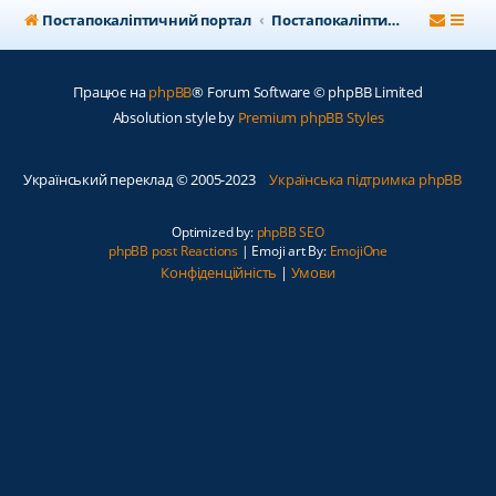
Постапокаліптичний портал
Постапокаліптичний форум
Працює на
phpBB
® Forum Software © phpBB Limited
Absolution style by
Premium phpBB Styles
Український переклад © 2005-2023
Українська підтримка phpBB
Optimized by:
phpBB SEO
phpBB post Reactions
| Emoji art By:
EmojiOne
Конфіденційність
|
Умови