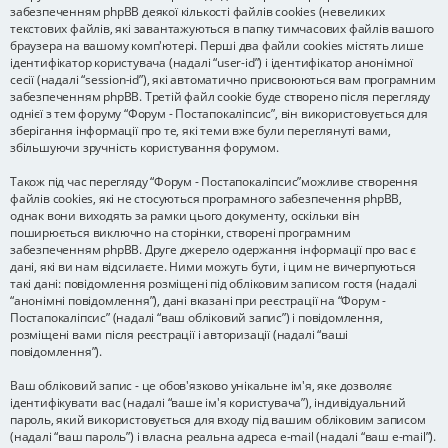
забезпеченням phpBB деякої кількості файлів cookies (невеликих
текстових файлів, які завантажуються в папку тимчасових файлів вашого
браузера на вашому комп'ютері. Перші два файли cookies містять лише
ідентифікатор користувача (надалі “user-id”) і ідентифікатор анонімної
сесії (надалі “session-id”), які автоматично присвоюються вам програмним
забезпеченням phpBB. Третій файл cookie буде створено після перегляду
однієї з тем форуму “Форум - Постапокаліпсис”, він використовується для
зберігання інформації про те, які теми вже були переглянуті вами,
збільшуючи зручність користування форумом.
Також під час перегляду “Форум - Постапокаліпсис”можливе створення
файлів cookies, які не стосуються програмного забезпечення phpBB,
однак вони виходять за рамки цього документу, оскільки він
поширюється виключно на сторінки, створені програмним
забезпеченням phpBB. Друге джерело одержання інформації про вас є
дані, які ви нам відсилаєте. Ними можуть бути, і цим не вичерпуються
такі дані: повідомлення розміщені під обліковим записом гостя (надалі
“анонімні повідомлення”), дані вказані при реєстрації на “Форум -
Постапокаліпсис” (надалі “ваш обліковий запис”) і повідомлення,
розміщені вами після реєстрації і авторизації (надалі “ваші
повідомлення”).
Ваш обліковий запис - це обов'язково унікальне ім'я, яке дозволяє
ідентифікувати вас (надалі “ваше ім'я користувача”), індивідуальний
пароль, який використовується для входу під вашим обліковим записом
(надалі “ваш пароль”) і власна реальна адреса e-mail (надалі “ваш e-mail”).