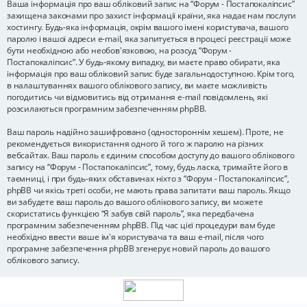
Ваша інформація про ваш обліковий запис на “Форум - Постапокаліпсис”
захищена законами про захист інформації країни, яка надає нам послуги
хостингу. Будь-яка інформація, окрім вашого імені користувача, вашого
паролю і вашої адреси e-mail, яка запитується в процесі реєстрації може
бути необхідною або необов'язковою, на розсуд “Форум -
Постапокаліпсис”. У будь-якому випадку, ви маєте право обирати, яка
інформація про ваш обліковий запис буде загальнодоступною. Крім того,
в налаштуваннях вашого облікового запису, ви маєте можливість
погодитись чи відмовитись від отримання e-mail повідомлень, які
розсилаються програмним забезпеченням phpBB.
Ваш пароль надійно зашифровано (одностороннім хешем). Проте, не
рекомендується використання одного й того ж паролю на різних
вебсайтах. Ваш пароль є єдиним способом доступу до вашого облікового
запису на “Форум - Постапокаліпсис”, тому, будь ласка, тримайте його в
таємниці, і при будь-яких обставинах ніхто з “Форум - Постапокаліпсис”,
phpBB чи якісь треті особи, не мають права запитати ваш пароль. Якщо
ви забудете ваш пароль до вашого облікового запису, ви можете
скористатись функцією “Я забув свій пароль”, яка передбачена
програмним забезпеченням phpBB. Під час цієї процедури вам буде
необхідно ввести ваше ім'я користувача та ваш e-mail, після чого
програмне забезпечення phpBB згенерує новий пароль до вашого
облікового запису.