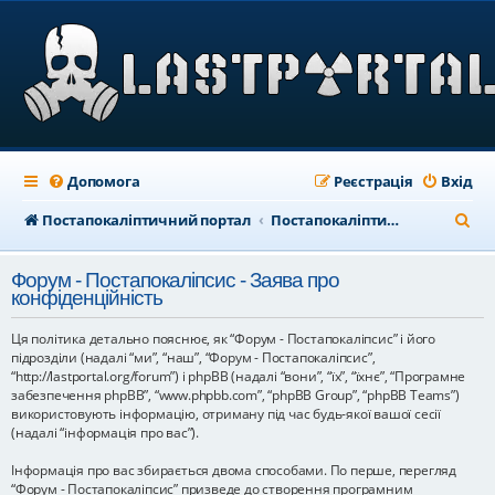
Допомога
Реєстрація
Вхід
П
Постапокаліптичний портал
Постапокаліптичний форум
о
Форум - Постапокаліпсис - Заява про
ш
конфіденційність
у
Ця політика детально пояснює, як “Форум - Постапокаліпсис” і його
к
підрозділи (надалі “ми”, “наш”, “Форум - Постапокаліпсис”,
“http://lastportal.org/forum”) і phpBB (надалі “вони”, “їх”, “їхнє”, “Програмне
забезпечення phpBB”, “www.phpbb.com”, “phpBB Group”, “phpBB Teams”)
використовують інформацію, отриману під час будь-якої вашої сесії
(надалі “інформація про вас”).
Інформація про вас збирається двома способами. По перше, перегляд
“Форум - Постапокаліпсис” призведе до створення програмним