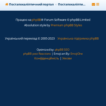
Постапокаліптичний портал
Постапокаліптичний форум
Працює на
phpBB
® Forum Software © phpBB Limited
Absolution style by
Premium phpBB Styles
Український переклад © 2005-2023
Українська підтримка phpBB
Optimized by:
phpBB SEO
phpBB post Reactions
| Emoji art By:
EmojiOne
Конфіденційність
|
Умови